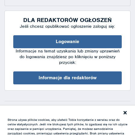
DLA REDAKTORÓW OGŁOSZEŃ
Jeśli chcesz opublikować ogłoszenie zaloguj się:
Logowanie
Informacje na temat uzyskania lub zmiany uprawnień
do logowania znajdziesz po kliknięciu w poniższy
przycisk:
Informacje dla redaktorów
×
Deklaracja dostępności
|
Polityka prywatności
|
XML
Strona używa plików cookies, aby ułatwić Tobie korzystanie z serwisu oraz do
celów statystycznych. Jeśli nie blokujesz tych plików, to zgadzasz się na ich użycie
oraz zapisanie w pamięci urządzenia. Pamiętaj, że możesz samodzielnie
zarządzać cookies, zmieniając ustawienia przeglądarki. Brak zmiany ustawienia