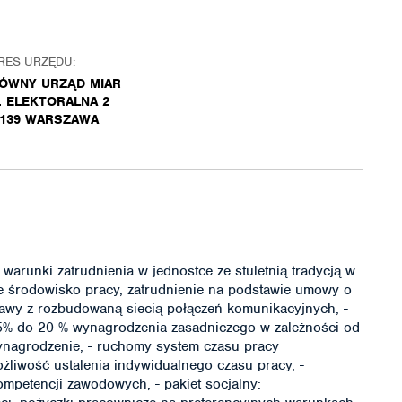
RES URZĘDU:
ÓWNY URZĄD MIAR
. ELEKTORALNA 2
-139 WARSZAWA
arunki zatrudnienia w jednostce ze stuletnią tradycją w
azne środowisko pracy, zatrudnienie na podstawie umowy o
zawy z rozbudowaną siecią połączeń komunikacyjnych, -
 5% do 20 % wynagrodzenia zasadniczego w zależności od
ynagrodzenie, - ruchomy system czasu pracy
ożliwość ustalenia indywidualnego czasu pracy, -
ompetencji zawodowych, - pakiet socjalny: