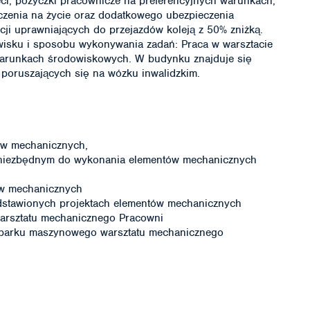
ci, pożyczki pracownicze na preferencyjnych warunkach,
zenia na życie oraz dodatkowego ubezpieczenia
cji uprawniających do przejazdów koleją z 50% zniżką.
wisku i sposobu wykonywania zadań: Praca w warsztacie
arunkach środowiskowych. W budynku znajduje się
 poruszających się na wózku inwalidzkim.
ów mechanicznych,
 niezbędnym do wykonania elementów mechanicznych
ów mechanicznych
dstawionych projektach elementów mechanicznych
arsztatu mechanicznego Pracowni
u parku maszynowego warsztatu mechanicznego