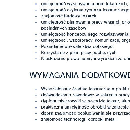
umiejętność wykonywania prac tokarskich
umiejętność czytania rysunku technicznego
znajomość budowy tokarek
umiejętność planowania pracy własnej, pri
posiadanych zasobów
umiejętność koncepcyjnego rozwiazywania
umiejętności: współpracy, komunikacji, orga
Posiadanie obywatelstwa polskiego
Korzystanie z pełni praw publicznych
Nieskazanie prawomocnym wyrokiem za umy
WYMAGANIA DODATKOW
Wykształcenie: średnie techniczne o profi
doświadczenie zawodowe: w zakresie pracy n
dyplom mistrzowski w zawodzie tokarz, ślu
praktyczna umiejętność obróbki w zakresie p
dobra znajomość posługiwania się przyrzą
znajomość technologii obróbki metali