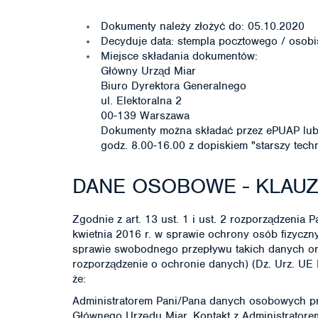
Dokumenty należy złożyć do: 05.10.2020
Decyduje data: stempla pocztowego / osobi
Miejsce składania dokumentów:
Główny Urząd Miar
Biuro Dyrektora Generalnego
ul. Elektoralna 2
00-139 Warszawa
Dokumenty można składać przez ePUAP lub 
godz. 8.00-16.00 z dopiskiem "starszy tech
DANE OSOBOWE - KLAU
Zgodnie z art. 13 ust. 1 i ust. 2 rozporządzenia
kwietnia 2016 r. w sprawie ochrony osób fizycz
sprawie swobodnego przepływu takich danych or
rozporządzenie o ochronie danych) (Dz. Urz. UE 
że:
Administratorem Pani/Pana danych osobowych pr
Głównego Urzędu Miar. Kontakt z Administratorem