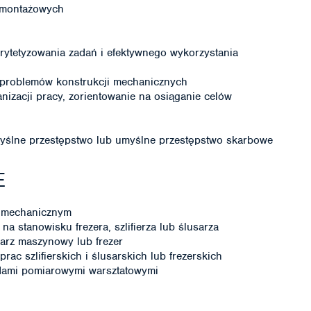
, montażowych
orytetyzowania zadań i efektywnego wykorzystania
 problemów konstrukcji mechanicznych
nizacji pracy, zorientowanie na osiąganie celów
ślne przestępstwo lub umyślne przestępstwo skarbowe
E
lu mechanicznym
a stanowisku frezera, szlifierza lub ślusarza
sarz maszynowy lub frezer
rac szlifierskich i ślusarskich lub frezerskich
dami pomiarowymi warsztatowymi