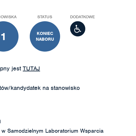
NOWISKA
STATUS
DODATKOWE
1
KONIEC
NABORU
pny jest
TUTAJ
tów/kandydatek na stanowisko
m
i w Samodzielnym Laboratorium Wsparcia