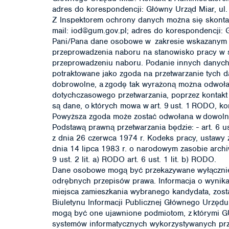
adres do korespondencji: Główny Urząd Miar, ul.
Z Inspektorem ochrony danych można się skontakt
mail: iod@gum.gov.pl; adres do korespondencji: 
Pani/Pana dane osobowe w zakresie wskazanym 
przeprowadzenia naboru na stanowisko pracy w s
przeprowadzeniu naboru. Podanie innych danych 
potraktowane jako zgoda na przetwarzanie tych 
dobrowolne, a zgodę tak wyrażoną można odwoł
dotychczasowego przetwarzania, poprzez kontakt
są dane, o których mowa w art. 9 ust. 1 RODO, k
Powyższa zgoda może zostać odwołana w dowoln
Podstawą prawną przetwarzania będzie: - art. 6 u
z dnia 26 czerwca 1974 r. Kodeks pracy, ustawy z
dnia 14 lipca 1983 r. o narodowym zasobie archiwa
9 ust. 2 lit. a) RODO art. 6 ust. 1 lit. b) RODO.
Dane osobowe mogą być przekazywane wyłączni
odrębnych przepisów prawa. Informacja o wynika
miejsca zamieszkania wybranego kandydata, zos
Biuletynu Informacji Publicznej Głównego Urzędu
mogą być one ujawnione podmiotom, z którymi 
systemów informatycznych wykorzystywanych przy