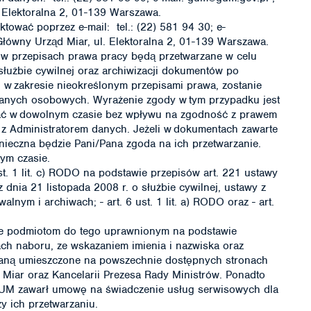
 Elektoralna 2, 01-139 Warszawa.
ować poprzez e-mail: tel.: (22) 581 94 30; e-
Główny Urząd Miar, ul. Elektoralna 2, 01-139 Warszawa.
w przepisach prawa pracy będą przetwarzane w celu
łużbie cywilnej oraz archiwizacji dokumentów po
w zakresie nieokreślonym przepisami prawa, zostanie
danych osobowych. Wyrażenie zgody w tym przypadku jest
ać w dowolnym czasie bez wpływu na zgodność z prawem
 z Administratorem danych. Jeżeli w dokumentach zawarte
onieczna będzie Pani/Pana zgoda na ich przetwarzanie.
ym czasie.
st. 1 lit. c) RODO na podstawie przepisów art. 221 ustawy
 dnia 21 listopada 2008 r. o służbie cywilnej, ustawy z
lnym i archiwach; - art. 6 ust. 1 lit. a) RODO oraz - art.
e podmiotom do tego uprawnionym na podstawie
ch naboru, ze wskazaniem imienia i nazwiska oraz
taną umieszczone na powszechnie dostępnych stronach
 Miar oraz Kancelarii Prezesa Rady Ministrów. Ponadto
GUM zawarł umowę na świadczenie usług serwisowych dla
 ich przetwarzaniu.