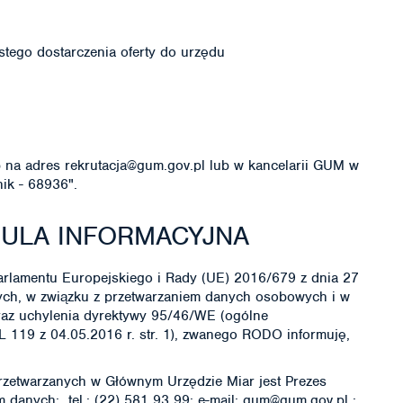
stego dostarczenia oferty do urzędu
na adres rekrutacja@gum.gov.pl lub w kancelarii GUM w
nik - 68936".
ZULA INFORMACYJNA
 Parlamentu Europejskiego i Rady (UE) 2016/679 z dnia 27
nych, w związku z przetwarzaniem danych osobowych i w
az uchylenia dyrektywy 95/46/WE (ogólne
L 119 z 04.05.2016 r. str. 1), zwanego RODO informuję,
zetwarzanych w Głównym Urzędzie Miar jest Prezes
 danych: tel.: (22) 581 93 99; e-mail: gum@gum.gov.pl ;