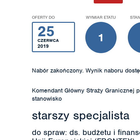
OFERTY DO
WYMIAR ETATU
STA
25
1
CZERWCA
2019
Nabór zakończony. Wynik naboru dostę
Komendant Główny Straży Granicznej 
stanowisko
starszy specjalista
do spraw: ds. budżetu i finan