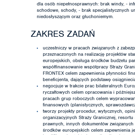
dla osób niepełnosprawnych: brak windy, - infra
schodowe, schody, - brak specjalistycznych 
niedosłyszącym oraz głuchoniemym.
ZAKRES ZADAŃ
uczestniczy w pracach związanych z zabez
przeznaczonych na realizację projektów s
europejskich, obsługa środków budżetu pa
współfinansowanie współpracy Straży Grani
FRONTEX celem zapewnienia płynności fina
beneficjenta, dających podstawę osiągnieci
negocjuje w trakcie prac bilateralnych Euro
ryczałtowych celem opracowania i późniejs
pracach grup roboczych celem wypracowan
finansowych (planistycznych, sprawozdawczy
tworzy projekty procedur, wytycznych, opi
organizacyjnych Straży Granicznej, resortu
prawnych, innych dokumentów związanych z
środków europejskich celem zapewnienia je