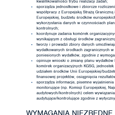
kwalifikowalności trybu realizacji zadań;
sporządza jednostkowe i zbiorcze rozliczen
współpracy z Europejską Strażą Graniczną 
Europejskiej, budżetu środków europejskich
wykorzystania danych w czynnościach plan
kontrolnych;
koordynuje zadania komórek organizacyjny
wynikającym z obsługi środków zagranicznych
tworzy i prowadzi zbiory danych umożliwia
wydatkowanych środkach zagranicznych w s
poniesionych wydatków, zgodnie z wymogam
opiniuje wnioski o zmianę planu wydatków
komórek organizacyjnych KGSG, jednostek o
udziałem środków Unii Europejskiej/budżet
finansowej projektów, osiągnięcia rezultató
sporządza informacje, pisemne wyjaśnienia
monitorujące (np. Komisji Europejskiej, Naj
audytowych/kontrolnych) celem wywiązania 
audytujące/kontrolujące zgodnie z wytyczn
WYMAGANIA NIEZBĘDNE