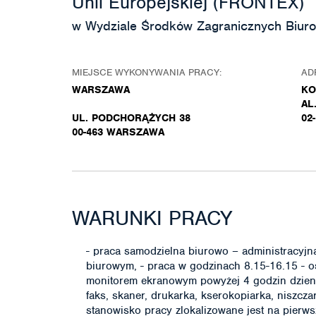
Unii Europejskiej (FRONTEX)
w Wydziale Środków Zagranicznych Biuro
MIEJSCE WYKONYWANIA PRACY:
AD
WARSZAWA
KO
AL
UL. PODCHORĄŻYCH 38
02
00-463 WARSZAWA
WARUNKI PRACY
- praca samodzielna biurowo – administracyjna
biurowym, - praca w godzinach 8.15-16.15 - oś
monitorem ekranowym powyżej 4 godzin dzienni
faks, skaner, drukarka, kserokopiarka, niszcza
stanowisko pracy zlokalizowane jest na pierw