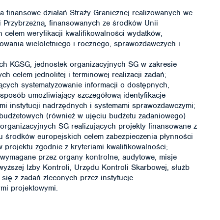
ia finansowe działań Straży Granicznej realizowanych we
i Przybrzeżną, finansowanych ze środków Unii
 celem weryfikacji kwalifikowalności wydatków,
owania wieloletniego i rocznego, sprawozdawczych i
ch KGSG, jednostek organizacyjnych SG w zakresie
 celem jednolitej i terminowej realizacji zadań;
jących systematyzowanie informacji o dostępnych,
posób umożliwiający szczegółową identyfikacje
i instytucji nadrzędnych i systemami sprawozdawczymi;
 budżetowych (również w ujęciu budżetu zadaniowego)
rganizacyjnych SG realizujących projekty finansowane z
u środków europejskich celem zabezpieczenia płynności
w projektu zgodnie z kryteriami kwalifikowalności;
 wymagane przez organy kontrolne, audytowe, misje
wyższej Izby Kontroli, Urzędu Kontroli Skarbowej, służb
się z zadań zleconych przez instytucje
ymi projektowymi.