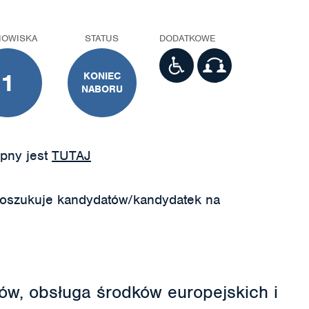
NOWISKA
STATUS
DODATKOWE
1
KONIEC
NABORU
pny jest
TUTAJ
poszukuje kandydatów/kandydatek na
sów, obsługa środków europejskich i