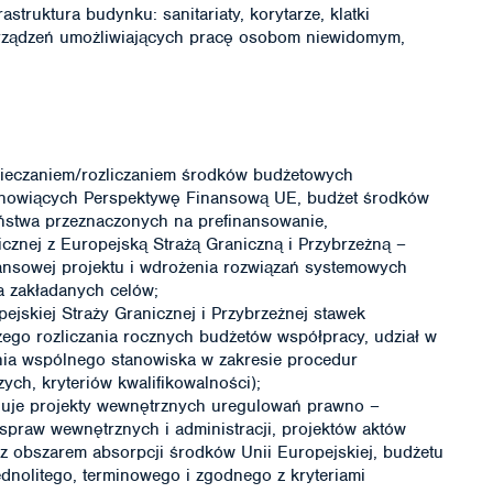
struktura budynku: sanitariaty, korytarze, klatki
urządzeń umożliwiających pracę osobom niewidomym,
pieczaniem/rozliczaniem środków budżetowych
tanowiących Perspektywę Finansową UE, budżet środków
ństwa przeznaczonych na prefinansowanie,
cznej z Europejską Strażą Graniczną i Przybrzeżną –
nsowej projektu i wdrożenia rozwiązań systemowych
a zakładanych celów;
pejskiej Straży Granicznej i Przybrzeżnej stawek
zego rozliczania rocznych budżetów współpracy, udział w
ia wspólnego stanowiska w zakresie procedur
ch, kryteriów kwalifikowalności);
niuje projekty wewnętrznych uregulowań prawno –
 spraw wewnętrznych i administracji, projektów aktów
 obszarem absorpcji środków Unii Europejskiej, budżetu
dnolitego, terminowego i zgodnego z kryteriami