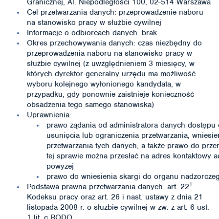
Granicznej, Al. Niepodległości 100, 02-514 Warszawa
Cel przetwarzania danych: przeprowadzenie naboru
na stanowisko pracy w służbie cywilnej
Informacje o odbiorcach danych: brak
Okres przechowywania danych: czas niezbędny do
przeprowadzenia naboru na stanowisko pracy w
służbie cywilnej (z uwzględnieniem 3 miesięcy, w
których dyrektor generalny urzędu ma możliwość
wyboru kolejnego wyłonionego kandydata, w
przypadku, gdy ponownie zaistnieje konieczność
obsadzenia tego samego stanowiska)
Uprawnienia:
prawo żądania od administratora danych dostępu 
usunięcia lub ograniczenia przetwarzania, wniesi
przetwarzania tych danych, a także prawo do prze
tej sprawie można przesłać na adres kontaktowy a
powyżej
prawo do wniesienia skargi do organu nadzorcze
1
Podstawa prawna przetwarzania danych: art. 22
Kodeksu pracy oraz art. 26 i nast. ustawy z dnia 21
listopada 2008 r. o służbie cywilnej w zw. z art. 6 ust.
1 lit. c RODO