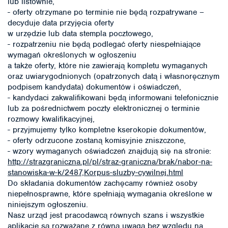
lub listownie,
- oferty otrzymane po terminie nie będą rozpatrywane –
decyduje data przyjęcia oferty
w urzędzie lub data stempla pocztowego,
- rozpatrzeniu nie będą podlegać oferty niespełniające
wymagań określonych w ogłoszeniu
a także oferty, które nie zawierają kompletu wymaganych
oraz uwiarygodnionych (opatrzonych datą i własnoręcznym
podpisem kandydata) dokumentów i oświadczeń,
- kandydaci zakwalifikowani będą informowani telefonicznie
lub za pośrednictwem poczty elektronicznej o terminie
rozmowy kwalifikacyjnej,
- przyjmujemy tylko kompletne kserokopie dokumentów,
- oferty odrzucone zostaną komisyjnie zniszczone,
- wzory wymaganych oświadczeń znajdują się na stronie:
http://strazgraniczna.pl/pl/straz-graniczna/brak/nabor-na-
stanowiska-w-k/2487,Korpus-sluzby-cywilnej.html
Do składania dokumentów zachęcamy również osoby
niepełnosprawne, które spełniają wymagania określone w
niniejszym ogłoszeniu.
Nasz urząd jest pracodawcą równych szans i wszystkie
aplikacje są rozważane z równą uwagą bez względu na