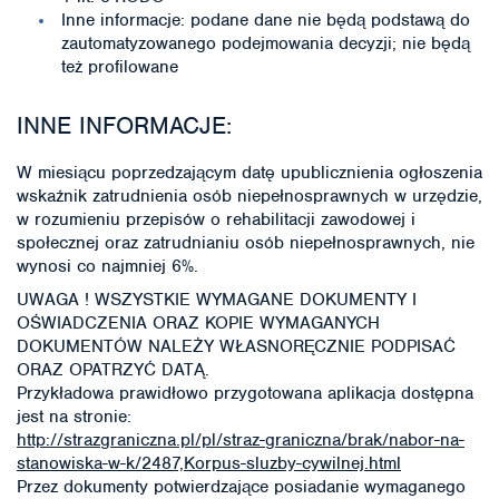
Inne informacje: podane dane nie będą podstawą do
zautomatyzowanego podejmowania decyzji; nie będą
też profilowane
INNE INFORMACJE:
W miesiącu poprzedzającym datę upublicznienia ogłoszenia
wskaźnik zatrudnienia osób niepełnosprawnych w urzędzie,
w rozumieniu przepisów o rehabilitacji zawodowej i
społecznej oraz zatrudnianiu osób niepełnosprawnych, nie
wynosi co najmniej 6%.
UWAGA ! WSZYSTKIE WYMAGANE DOKUMENTY I
OŚWIADCZENIA ORAZ KOPIE WYMAGANYCH
DOKUMENTÓW NALEŻY WŁASNORĘCZNIE PODPISAĆ
ORAZ OPATRZYĆ DATĄ.
Przykładowa prawidłowo przygotowana aplikacja dostępna
jest na stronie:
http://strazgraniczna.pl/pl/straz-graniczna/brak/nabor-na-
stanowiska-w-k/2487,Korpus-sluzby-cywilnej.html
Przez dokumenty potwierdzające posiadanie wymaganego