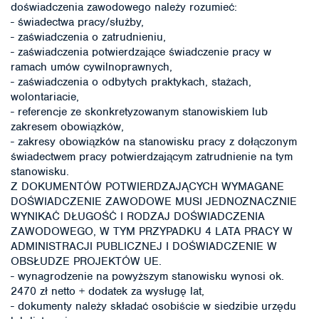
doświadczenia zawodowego należy rozumieć:
- świadectwa pracy/służby,
- zaświadczenia o zatrudnieniu,
- zaświadczenia potwierdzające świadczenie pracy w
ramach umów cywilnoprawnych,
- zaświadczenia o odbytych praktykach, stażach,
wolontariacie,
- referencje ze skonkretyzowanym stanowiskiem lub
zakresem obowiązków,
- zakresy obowiązków na stanowisku pracy z dołączonym
świadectwem pracy potwierdzającym zatrudnienie na tym
stanowisku.
Z DOKUMENTÓW POTWIERDZAJĄCYCH WYMAGANE
DOŚWIADCZENIE ZAWODOWE MUSI JEDNOZNACZNIE
WYNIKAĆ DŁUGOŚĆ I RODZAJ DOŚWIADCZENIA
ZAWODOWEGO, W TYM PRZYPADKU 4 LATA PRACY W
ADMINISTRACJI PUBLICZNEJ I DOŚWIADCZENIE W
OBSŁUDZE PROJEKTÓW UE.
- wynagrodzenie na powyższym stanowisku wynosi ok.
2470 zł netto + dodatek za wysługę lat,
- dokumenty należy składać osobiście w siedzibie urzędu