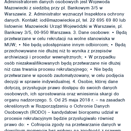
Administratorem danych osobowych jest Wojewoda
Mazowiecki z siedzibą przy pl. Bankowym 3/5 w
Warszawie. 2. Administrator wyznaczył Inspektora ochrony
danych. Kontakt: iod@mazowieckie.pl, tel. 22 695 69 80 lub
listownie: Mazowiecki Urząd Wojewódzki w Warszawie, pl.
Bankowy 3/5, 00-950 Warszawa. 3. Dane osobowe: • Będą
przetwarzane w celu rekrutacji na wolne stanowiska w
MUW; • Nie będą udostępniane innym odbiorcom; • Będą
przechowywane nie dłużej niż to wynika z przepisów
archiwizacji i procedur wewnętrznych; • W przypadku
osób niezakwalifikowanych będą przetwarzane nie dłużej
niż czas trwania procesu rekrutacyjnego; • Nie będą
przetwarzane w sposób zautomatyzowany, w celu podjęcia
decyzji w sprawie indywidualnej. 4. Osobie, której dane
dotyczą, przysługuje prawo dostępu do swoich danych
osobowych, ich sprostowania oraz wniesienia skargi do
organu nadzorczego. 5. Od 25 maja 2018 r. – na zasadach
określonych w Rozporządzeniu o Ochronie Danych
Osobowych (RODO) – kandydatowi biorącemu udział w
procesie rekrutacyjnym będzie przysługiwało również
prawo do: • Cofnięcia zgody na przetwarzanie danych w
dowolnym momencie bez wpływu na zgodność z prawem