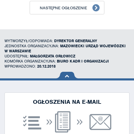
NASTĘPNE OGŁOSZENIE
WYTWORZYŁ/ODPOWIADA:
DYREKTOR GENERALNY
JEDNOSTKA ORGANIZACYJNA:
MAZOWIECKI URZĄD WOJEWÓDZKI
W WARSZAWIE
UDOSTĘPNIŁ:
MAŁGORZATA ORŁOWICZ
KOMÓRKA ORGANIZACYJNA:
BIURO KADR I ORGANIZACJI
WPROWADZONO:
20.12.2018
na górę
strony
OGŁOSZENIA NA E-MAIL