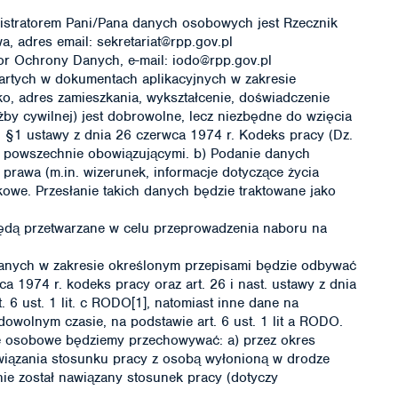
stratorem Pani/Pana danych osobowych jest Rzecznik
, adres email: sekretariat@rpp.gov.pl
tor Ochrony Danych, e-mail: iodo@rpp.gov.pl
rtych w dokumentach aplikacyjnych w zakresie
ko, adres zamieszkania, wykształcenie, doświadczenie
y cywilnej) jest dobrowolne, lecz niezbędne do wzięcia
21 §1 ustawy z dnia 26 czerwca 1974 r. Kodeks pracy (Dz.
ami powszechnie obowiązującymi. b) Podanie danych
rawa (m.in. wizerunek, informacje dotyczące życia
owe. Przesłanie takich danych będzie traktowane jako
ą przetwarzane w celu przeprowadzenia naboru na
anych w zakresie określonym przepisami będzie odbywać
a 1974 r. kodeks pracy oraz art. 26 i nast. ustawy z dnia
t. 6 ust. 1 lit. c RODO[1], natomiast inne dane na
owolnym czasie, na podstawie art. 6 ust. 1 lit a RODO.
 osobowe będziemy przechowywać: a) przez okres
nawiązania stosunku pracy z osobą wyłonioną w drodze
nie został nawiązany stosunek pracy (dotyczy