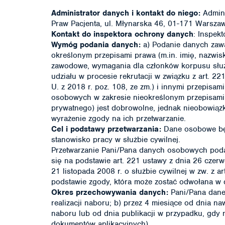
Administrator danych i kontakt do niego:
Admini
Praw Pacjenta, ul. Młynarska 46, 01-171 Warszawa
Kontakt do inspektora ochrony danych
: Inspek
Wymóg podania danych:
a) Podanie danych zawa
określonym przepisami prawa (m.in. imię, nazwis
zawodowe, wymagania dla członków korpusu służb
udziału w procesie rekrutacji w związku z art. 2
U. z 2018 r. poz. 108, ze zm.) i innymi przepis
osobowych w zakresie nieokreślonym przepisami p
prywatnego) jest dobrowolne, jednak nieobowiązk
wyrażenie zgody na ich przetwarzanie.
Cel i podstawy przetwarzania:
Dane osobowe będ
stanowisko pracy w służbie cywilnej.
Przetwarzanie Pani/Pana danych osobowych pod
się na podstawie art. 221 ustawy z dnia 26 czerwc
21 listopada 2008 r. o służbie cywilnej w zw. z ar
podstawie zgody, która może zostać odwołana w d
Okres przechowywania danych:
Pani/Pana dane
realizacji naboru; b) przez 4 miesiące od dnia 
naboru lub od dnia publikacji w przypadku, gdy 
dokumentów aplikacyjnych).