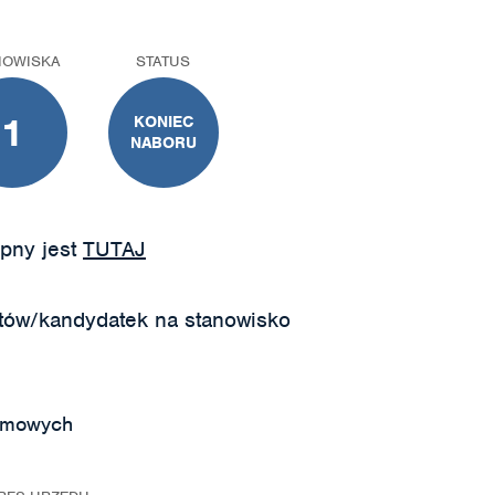
NOWISKA
STATUS
1
KONIEC
NABORU
pny jest
TUTAJ
tów/kandydatek na stanowisko
temowych