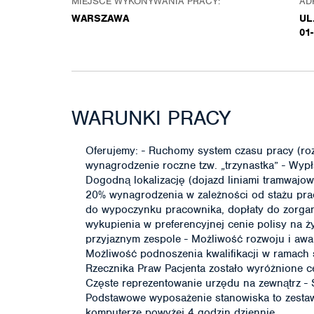
MIEJSCE WYKONYWANIA PRACY:
AD
WARSZAWA
UL
01
WARUNKI PRACY
Oferujemy: - Ruchomy system czasu pracy (ro
wynagrodzenie roczne tzw. „trzynastka” - Wyp
Dogodną lokalizację (dojazd liniami tramwajo
20% wynagrodzenia w zależności od stażu pracy
do wypoczynku pracownika, dopłaty do zorga
wykupienia w preferencyjnej cenie polisy na ży
przyjaznym zespole - Możliwość rozwoju i aw
Możliwość podnoszenia kwalifikacji w ramach 
Rzecznika Praw Pacjenta zostało wyróżnione c
Częste reprezentowanie urzędu na zewnątrz -
Podstawowe wyposażenie stanowiska to zesta
komputerze powyżej 4 godzin dziennie