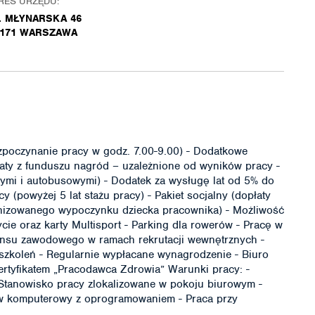
RES URZĘDU:
. MŁYNARSKA 46
-171 WARSZAWA
zpoczynanie pracy w godz. 7.00-9.00) - Dodatkowe
łaty z funduszu nagród – uzależnione od wyników pracy -
wymi i autobusowymi) - Dodatek za wysługę lat od 5% do
 (powyżej 5 lat stażu pracy) - Pakiet socjalny (dopłaty
nizowanego wypoczynku dziecka pracownika) - Możliwość
cie oraz karty Multisport - Parking dla rowerów - Pracę w
ansu zawodowego w ramach rekrutacji wewnętrznych -
szkoleń - Regularnie wypłacane wynagrodzenie - Biuro
ertyfikatem „Pracodawca Zdrowia” Warunki pracy: -
 Stanowisko pracy zlokalizowane w pokoju biurowym -
w komputerowy z oprogramowaniem - Praca przy