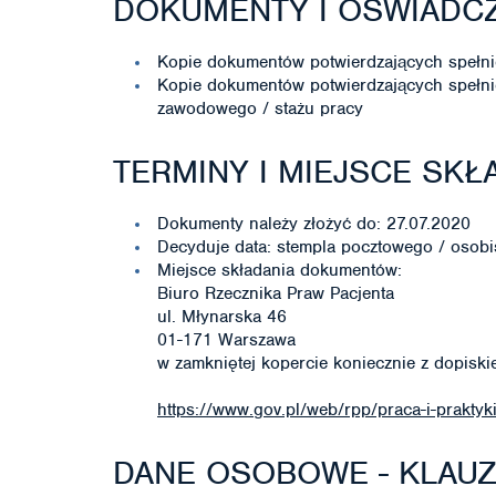
DOKUMENTY I OŚWIADC
Kopie dokumentów potwierdzających spełni
Kopie dokumentów potwierdzających spełn
zawodowego / stażu pracy
TERMINY I MIEJSCE SK
Dokumenty należy złożyć do: 27.07.2020
Decyduje data: stempla pocztowego / osobi
Miejsce składania dokumentów:
Biuro Rzecznika Praw Pacjenta
ul. Młynarska 46
01-171 Warszawa
w zamkniętej kopercie koniecznie z dopiski
https://www.gov.pl/web/rpp/praca-i-praktyk
DANE OSOBOWE - KLAU