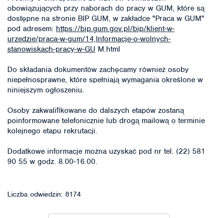
obowiązujących przy naborach do pracy w GUM, które są
dostępne na stronie BIP GUM, w zakładce "Praca w GUM"
pod adresem:
https://bip.gum.gov.pl/bip/klient-w-
urzedzie/praca-w-gum/14,Informacje-o-wolnych-
stanowiskach-pracy-w-GU
M.html
Do składania dokumentów zachęcamy również osoby
niepełnosprawne, które spełniają wymagania określone w
niniejszym ogłoszeniu.
Osoby zakwaliﬁkowane do dalszych etapów zostaną
poinformowane telefonicznie lub drogą mailową o terminie
kolejnego etapu rekrutacji.
Dodatkowe informacje można uzyskać pod nr tel. (22) 581
90 55 w godz. 8.00-16.00.
Liczba odwiedzin: 8174