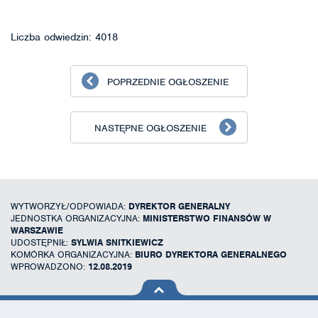
Liczba odwiedzin: 4018
POPRZEDNIE OGŁOSZENIE
NASTĘPNE OGŁOSZENIE
WYTWORZYŁ/ODPOWIADA:
DYREKTOR GENERALNY
JEDNOSTKA ORGANIZACYJNA:
MINISTERSTWO FINANSÓW W
WARSZAWIE
UDOSTĘPNIŁ:
SYLWIA SNITKIEWICZ
KOMÓRKA ORGANIZACYJNA:
BIURO DYREKTORA GENERALNEGO
WPROWADZONO:
12.08.2019
na górę
strony