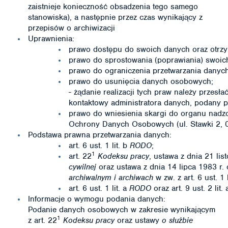
zaistnieje konieczność obsadzenia tego samego
stanowiska), a następnie przez czas wynikający z
przepisów o archiwizacji
Uprawnienia:
prawo dostępu do swoich danych oraz otrzym
prawo do sprostowania (poprawiania) swoi
prawo do ograniczenia przetwarzania dany
prawo do usunięcia danych osobowych;
- żądanie realizacji tych praw należy przesł
kontaktowy administratora danych, podany p
prawo do wniesienia skargi do organu nadz
Ochrony Danych Osobowych (ul. Stawki 2, 
Podstawa prawna przetwarzania danych:
art. 6 ust. 1 lit. b
RODO
;
1
art. 22
Kodeksu pracy
, ustawa z dnia 21 li
cywilnej
oraz ustawa z dnia 14 lipca 1983 r.
archiwalnym i archiwach
w zw. z art. 6 ust. 1 
art. 6 ust. 1 lit. a
RODO
oraz art. 9 ust. 2 lit.
Informacje o wymogu podania danych:
Podanie danych osobowych w zakresie wynikającym
1
z art. 22
Kodeksu pracy
oraz ustawy
o służbie