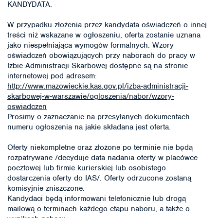
KANDYDATA.
W przypadku złożenia przez kandydata oświadczeń o innej
treści niż wskazane w ogłoszeniu, oferta zostanie uznana
jako niespełniająca wymogów formalnych. Wzory
oświadczeń obowiązujących przy naborach do pracy w
Izbie Administracji Skarbowej dostępne są na stronie
internetowej pod adresem:
http://www.mazowieckie.kas.gov.pl/izba-administracji-
skarbowej-w-warszawie/ogloszenia/nabor/wzory-
oswiadczen
Prosimy o zaznaczanie na przesyłanych dokumentach
numeru ogłoszenia na jakie składana jest oferta.
Oferty niekompletne oraz złożone po terminie nie będą
rozpatrywane /decyduje data nadania oferty w placówce
pocztowej lub firmie kurierskiej lub osobistego
dostarczenia oferty do IAS/. Oferty odrzucone zostaną
komisyjnie zniszczone.
Kandydaci będą informowani telefonicznie lub drogą
mailową o terminach każdego etapu naboru, a także o