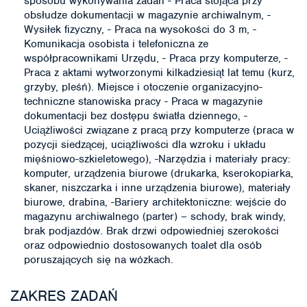
sposobu wykonywania zadań - Praca stojąca przy
obsłudze dokumentacji w magazynie archiwalnym, -
Wysiłek fizyczny, - Praca na wysokości do 3 m, -
Komunikacja osobista i telefoniczna ze
współpracownikami Urzędu, - Praca przy komputerze, -
Praca z aktami wytworzonymi kilkadziesiąt lat temu (kurz,
grzyby, pleśń). Miejsce i otoczenie organizacyjno-
techniczne stanowiska pracy - Praca w magazynie
dokumentacji bez dostępu światła dziennego, -
Uciążliwości związane z pracą przy komputerze (praca w
pozycji siedzącej, uciążliwości dla wzroku i układu
mięśniowo-szkieletowego), -Narzędzia i materiały pracy:
komputer, urządzenia biurowe (drukarka, kserokopiarka,
skaner, niszczarka i inne urządzenia biurowe), materiały
biurowe, drabina, -Bariery architektoniczne: wejście do
magazynu archiwalnego (parter) – schody, brak windy,
brak podjazdów. Brak drzwi odpowiedniej szerokości
oraz odpowiednio dostosowanych toalet dla osób
poruszających się na wózkach.
ZAKRES ZADAŃ