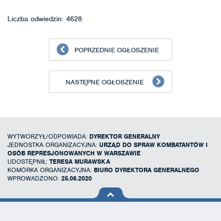
Liczba odwiedzin: 4628
POPRZEDNIE OGŁOSZENIE
NASTĘPNE OGŁOSZENIE
WYTWORZYŁ/ODPOWIADA:
DYREKTOR GENERALNY
JEDNOSTKA ORGANIZACYJNA:
URZĄD DO SPRAW KOMBATANTÓW I
OSÓB REPRESJONOWANYCH W WARSZAWIE
UDOSTĘPNIŁ:
TERESA MURAWSKA
KOMÓRKA ORGANIZACYJNA:
BIURO DYREKTORA GENERALNEGO
WPROWADZONO:
25.06.2020
na górę
strony