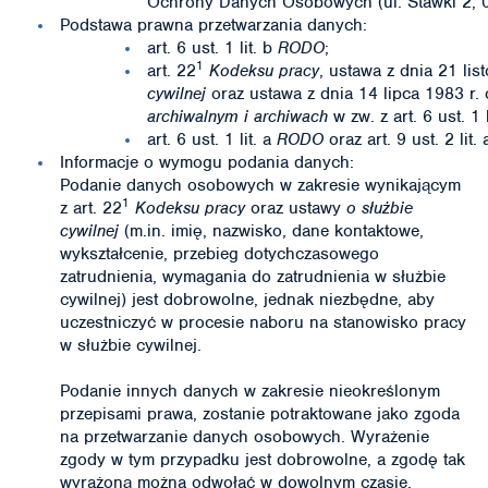
Ochrony Danych Osobowych (ul. Stawki 2, 
Podstawa prawna przetwarzania danych:
art. 6 ust. 1 lit. b
RODO
;
1
art. 22
Kodeksu pracy
, ustawa z dnia 21 li
cywilnej
oraz ustawa z dnia 14 lipca 1983 r.
archiwalnym i archiwach
w zw. z art. 6 ust. 1 
art. 6 ust. 1 lit. a
RODO
oraz art. 9 ust. 2 lit.
Informacje o wymogu podania danych:
Podanie danych osobowych w zakresie wynikającym
1
z art. 22
Kodeksu pracy
oraz ustawy
o służbie
cywilnej
(m.in. imię, nazwisko, dane kontaktowe,
wykształcenie, przebieg dotychczasowego
zatrudnienia, wymagania do zatrudnienia w służbie
cywilnej) jest dobrowolne, jednak niezbędne, aby
uczestniczyć w procesie naboru na stanowisko pracy
w służbie cywilnej.
Podanie innych danych w zakresie nieokreślonym
przepisami prawa, zostanie potraktowane jako zgoda
na przetwarzanie danych osobowych. Wyrażenie
zgody w tym przypadku jest dobrowolne, a zgodę tak
wyrażoną można odwołać w dowolnym czasie.