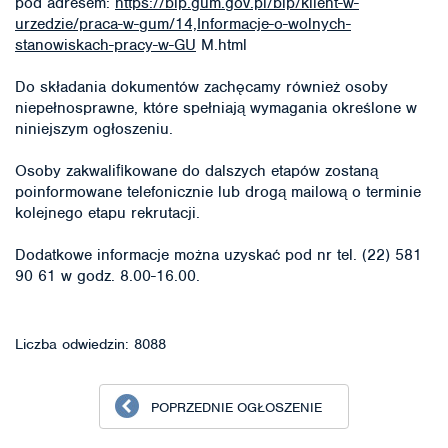
pod adresem:
https://bip.gum.gov.pl/bip/klient-w-
urzedzie/praca-w-gum/14,Informacje-o-wolnych-
stanowiskach-pracy-w-GU
M.html
Do składania dokumentów zachęcamy również osoby
niepełnosprawne, które spełniają wymagania określone w
niniejszym ogłoszeniu.
Osoby zakwaliﬁkowane do dalszych etapów zostaną
poinformowane telefonicznie lub drogą mailową o terminie
kolejnego etapu rekrutacji.
Dodatkowe informacje można uzyskać pod nr tel. (22) 581
90 61 w godz. 8.00-16.00.
Liczba odwiedzin: 8088
POPRZEDNIE OGŁOSZENIE