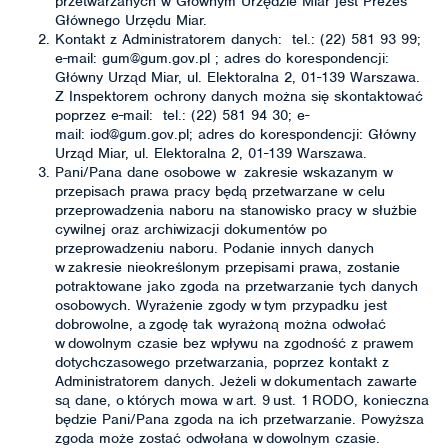
przetwarzanych w Głównym Urzędzie Miar jest Prezes
Głównego Urzędu Miar.
Kontakt z Administratorem danych: tel.: (22) 581 93 99;
e-mail: gum@gum.gov.pl ; adres do korespondencji:
Główny Urząd Miar, ul. Elektoralna 2, 01-139 Warszawa.
Z Inspektorem ochrony danych można się skontaktować
poprzez e-mail: tel.: (22) 581 94 30; e-
mail: iod@gum.gov.pl; adres do korespondencji: Główny
Urząd Miar, ul. Elektoralna 2, 01-139 Warszawa.
Pani/Pana dane osobowe w zakresie wskazanym w
przepisach prawa pracy będą przetwarzane w celu
przeprowadzenia naboru na stanowisko pracy w służbie
cywilnej oraz archiwizacji dokumentów po
przeprowadzeniu naboru. Podanie innych danych
w zakresie nieokreślonym przepisami prawa, zostanie
potraktowane jako zgoda na przetwarzanie tych danych
osobowych. Wyrażenie zgody w tym przypadku jest
dobrowolne, a zgodę tak wyrażoną można odwołać
w dowolnym czasie bez wpływu na zgodność z prawem
dotychczasowego przetwarzania, poprzez kontakt z
Administratorem danych. Jeżeli w dokumentach zawarte
są dane, o których mowa w art. 9 ust. 1 RODO, konieczna
będzie Pani/Pana zgoda na ich przetwarzanie. Powyższa
zgoda może zostać odwołana w dowolnym czasie.