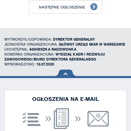
NASTĘPNE OGŁOSZENIE
WYTWORZYŁ/ODPOWIADA:
DYREKTOR GENERALNY
JEDNOSTKA ORGANIZACYJNA:
GŁÓWNY URZĄD MIAR W WARSZAWIE
UDOSTĘPNIŁ:
AGNIESZKA RADZIWONKA
KOMÓRKA ORGANIZACYJNA:
WYDZIAŁ KADR I ROZWOJU
ZAWODOWEGO/BIURO DYREKTORA GENERALNEGO
WPROWADZONO:
15.07.2020
na górę
strony
OGŁOSZENIA NA E-MAIL