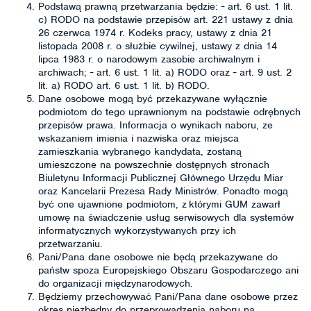
Podstawą prawną przetwarzania będzie: - art. 6 ust. 1 lit.
c) RODO na podstawie przepisów art. 221 ustawy z dnia
26 czerwca 1974 r. Kodeks pracy, ustawy z dnia 21
listopada 2008 r. o służbie cywilnej, ustawy z dnia 14
lipca 1983 r. o narodowym zasobie archiwalnym i
archiwach; - art. 6 ust. 1 lit. a) RODO oraz - art. 9 ust. 2
lit. a) RODO art. 6 ust. 1 lit. b) RODO.
Dane osobowe mogą być przekazywane wyłącznie
podmiotom do tego uprawnionym na podstawie odrębnych
przepisów prawa. Informacja o wynikach naboru, ze
wskazaniem imienia i nazwiska oraz miejsca
zamieszkania wybranego kandydata, zostaną
umieszczone na powszechnie dostępnych stronach
Biuletynu Informacji Publicznej Głównego Urzędu Miar
oraz Kancelarii Prezesa Rady Ministrów. Ponadto mogą
być one ujawnione podmiotom, z którymi GUM zawarł
umowę na świadczenie usług serwisowych dla systemów
informatycznych wykorzystywanych przy ich
przetwarzaniu.
Pani/Pana dane osobowe nie będą przekazywane do
państw spoza Europejskiego Obszaru Gospodarczego ani
do organizacji międzynarodowych.
Będziemy przechowywać Pani/Pana dane osobowe przez
okres niezbędny do przeprowadzenia naboru na