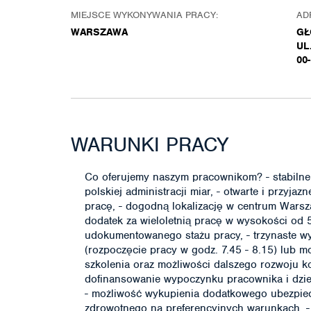
MIEJSCE WYKONYWANIA PRACY:
AD
WARSZAWA
GŁ
UL
00
WARUNKI PRACY
Co oferujemy naszym pracownikom? - stabilne w
polskiej administracji miar, - otwarte i przyj
pracę, - dogodną lokalizację w centrum Wars
dodatek za wieloletnią pracę w wysokości od
udokumentowanego stażu pracy, - trzynaste w
(rozpoczęcie pracy w godz. 7.45 - 8.15) lub m
szkolenia oraz możliwości dalszego rozwoju k
dofinansowanie wypoczynku pracownika i dzie
- możliwość wykupienia dodatkowego ubezpiec
zdrowotnego na preferencyjnych warunkach, -