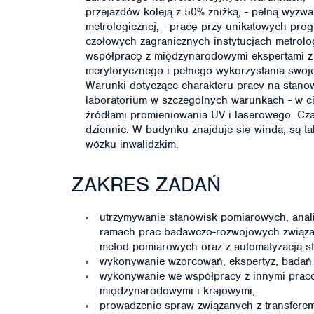
przejazdów koleją z 50% zniżką, - pełną wyzwa
metrologicznej, - pracę przy unikatowych prog
czołowych zagranicznych instytucjach metrolo
współpracę z międzynarodowymi ekspertami z 
merytorycznego i pełnego wykorzystania swoj
Warunki dotyczące charakteru pracy na stano
laboratorium w szczególnych warunkach - w ci
źródłami promieniowania UV i laserowego. Cz
dziennie. W budynku znajduje się winda, są t
wózku inwalidzkim.
ZAKRES ZADAŃ
utrzymywanie stanowisk pomiarowych, ana
ramach prac badawczo-rozwojowych związa
metod pomiarowych oraz z automatyzacją s
wykonywanie wzorcowań, ekspertyz, badań
wykonywanie we współpracy z innymi prac
międzynarodowymi i krajowymi,
prowadzenie spraw związanych z transferem