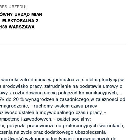
RES URZĘDU:
ÓWNY URZĄD MIAR
. ELEKTORALNA 2
-139 WARSZAWA
arunki zatrudnienia w jednostce ze stuletnią tradycją w
azne środowisko pracy, zatrudnienie na podstawie umowy o
zawy z rozbudowaną siecią połączeń komunikacyjnych, -
 5% do 20 % wynagrodzenia zasadniczego w zależności od
ynagrodzenie, - ruchomy system czasu pracy
ożliwość ustalenia indywidualnego czasu pracy, -
ompetencji zawodowych, - pakiet socjalny:
ci, pożyczki pracownicze na preferencyjnych warunkach,
zenia na życie oraz dodatkowego ubezpieczenia
 możliwość wykupienia legitymacji uprawniających do