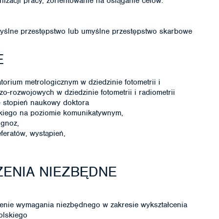
izacji pracy, zorientowanie na osiąganie celów.
ślne przestępstwo lub umyślne przestępstwo skarbowe
E
orium metrologicznym w dziedzinie fotometrii i
o-rozwojowych w dziedzinie fotometrii i radiometrii
- stopień naukowy doktora
skiego na poziomie komunikatywnym,
ognoz,
feratów, wystąpień,
ENIA NIEZBĘDNE
enie wymagania niezbędnego w zakresie wykształcenia
olskiego