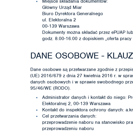
Miejsce składania dokumentów:
Główny Urząd Miar
Biuro Dyrektora Generalnego
ul. Elektoralna 2
00-139 Warszawa
Dokumenty można składać przez ePUAP lub 
godz. 8.00-16.00 z dopiskiem „oferta prac
DANE OSOBOWE - KLAU
Dane osobowe są przetwarzane zgodnie z przepis
(UE) 2016/679 z dnia 27 kwietnia 2016 r. w spr
danych osobowych i w sprawie swobodnego przep
95/46/WE (RODO).
Administrator danych i kontakt do niego: P
Elektoralnej 2, 00-139 Warszawa
Kontakt do inspektora ochrony danych: a.kr
Cel przetwarzania danych:
przeprowadzenie naboru na stanowisko prac
przeprowadzeniu naboru