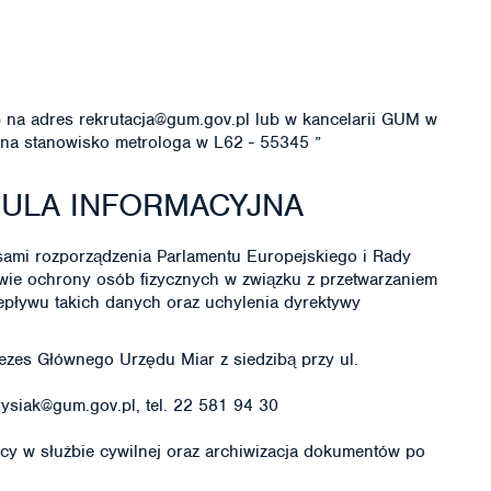
na adres rekrutacja@gum.gov.pl lub w kancelarii GUM w
y na stanowisko metrologa w L62 - 55345 ”
ZULA INFORMACYJNA
ami rozporządzenia Parlamentu Europejskiego i Rady
awie ochrony osób fizycznych w związku z przetwarzaniem
ływu takich danych oraz uchylenia dyrektywy
rezes Głównego Urzędu Miar z siedzibą przy ul.
ysiak@gum.gov.pl, tel. 22 581 94 30
y w służbie cywilnej oraz archiwizacja dokumentów po