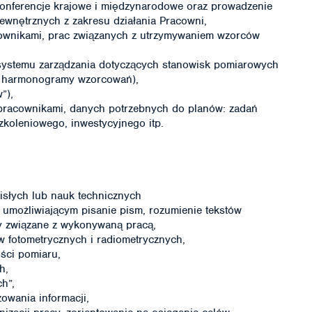
konferencje krajowe i międzynarodowe oraz prowadzenie
ewnętrznych z zakresu działania Pracowni,
ownikami, prac związanych z utrzymywaniem wzorców
systemu zarządzania dotyczących stanowisk pomiarowych
y, harmonogramy wzorcowań),
”),
pracownikami, danych potrzebnych do planów: zadań
zkoleniowego, inwestycyjnego itp.
isłych lub nauk technicznych
 umożliwiającym pisanie pism, rozumienie tekstów
y związane z wykonywaną pracą,
w fotometrycznych i radiometrycznych,
ści pomiaru,
h,
h”,
owania informacji,