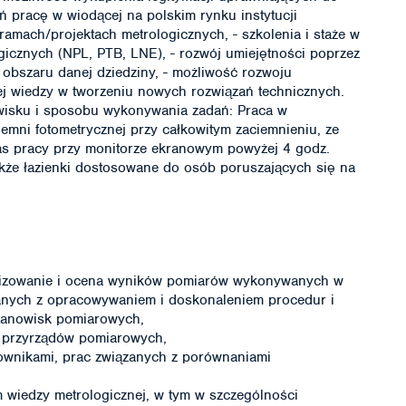
ń pracę w wiodącej na polskim rynku instytucji
ramach/projektach metrologicznych, - szkolenia i staże w
gicznych (NPL, PTB, LNE), - rozwój umiejętności poprzez
obszaru danej dziedziny, - możliwość rozwoju
ej wiedzy w tworzeniu nowych rozwiązań technicznych.
wisku i sposobu wykonywania zadań: Praca w
emni fotometrycznej przy całkowitym zaciemnieniu, ze
as pracy przy monitorze ekranowym powyżej 4 godz.
akże łazienki dostosowane do osób poruszających się na
lizowanie i ocena wyników pomiarów wykonywanych w
nych z opracowywaniem i doskonaleniem procedur i
tanowisk pomiarowych,
 przyrządów pomiarowych,
ownikami, prac związanych z porównaniami
 wiedzy metrologicznej, w tym w szczególności