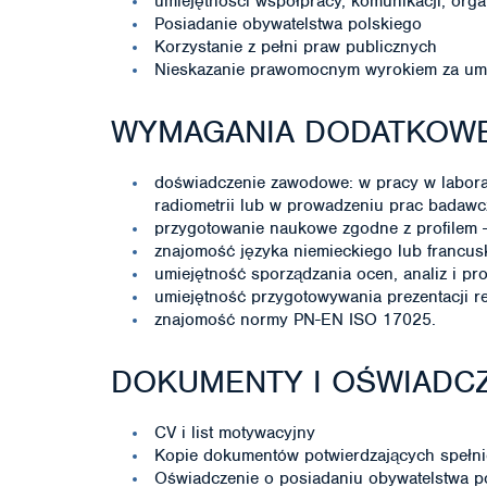
umiejętności współpracy, komunikacji, organ
Posiadanie obywatelstwa polskiego
Korzystanie z pełni praw publicznych
Nieskazanie prawomocnym wyrokiem za umy
WYMAGANIA DODATKOW
doświadczenie zawodowe: w pracy w laborat
radiometrii lub w prowadzeniu prac badawcz
przygotowanie naukowe zgodne z profilem 
znajomość języka niemieckiego lub francu
umiejętność sporządzania ocen, analiz i pr
umiejętność przygotowywania prezentacji re
znajomość normy PN-EN ISO 17025.
DOKUMENTY I OŚWIADCZ
CV i list motywacyjny
Kopie dokumentów potwierdzających spełni
Oświadczenie o posiadaniu obywatelstwa p