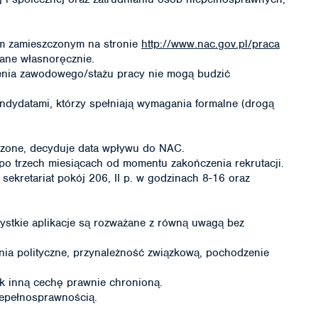
m zamieszczonym na stronie
http://www.nac.gov.pl/praca
ane własnoręcznie.
enia zawodowego/stażu pracy nie mogą budzić
andydatami, którzy spełniają wymagania formalne (drogą
atrzone, decyduje data wpływu do NAC.
po trzech miesiącach od momentu zakończenia rekrutacji.
sekretariat pokój 206, II p. w godzinach 8-16 oraz
ystkie aplikacje są rozważane z równą uwagą bez
ia polityczne, przynależność związkową, pochodzenie
ek inną cechę prawnie chronioną.
epełnosprawnością.