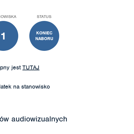
NOWISKA
STATUS
1
KONIEC
NABORU
pny jest
TUTAJ
atek na stanowisko
ałów audiowizualnych