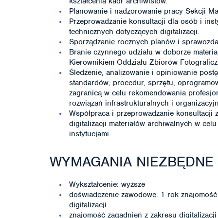
kształcenia kadr archiwistów.
Planowanie i nadzorowanie pracy Sekcji Ma
Przeprowadzanie konsultacji dla osób i ins
technicznych dotyczących digitalizacji.
Sporządzanie rocznych planów i sprawozdań
Branie czynnego udziału w doborze materiał
Kierownikiem Oddziału Zbiorów Fotograficz
Śledzenie, analizowanie i opiniowanie postę
standardów, procedur, sprzętu, oprogramowa
zagranicą w celu rekomendowania profesjo
rozwiązań infrastrukturalnych i organizacyj
Współpraca i przeprowadzanie konsultacji z
digitalizacji materiałów archiwalnych w ce
instytucjami.
WYMAGANIA NIEZBĘDNE
Wykształcenie: wyższe
doświadczenie zawodowe: 1 rok znajomość 
digitalizacji
znajomość zagadnień z zakresu digitalizacj