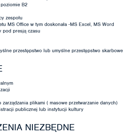
 poziomie B2
cy zespołu
etu MS Office w tym doskonała -MS Excel, MS Word
y pod presją czasu
ślne przestępstwo lub umyślne przestępstwo skarbowe
E
walnym
zacji
zarządzania plikami ( masowe przetwarzanie danych)
acji publicznej lub instytucji kultury
ENIA NIEZBĘDNE