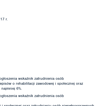
17 r.
ogłoszenia wskaźnik zatrudnienia osób
pisów o rehabilitacji zawodowej i społecznej oraz
 najmniej 6%.
ogłoszenia wskaźnik zatrudnienia osób
j i społecznej oraz zatrudnianiu osób niepełnosprawnych,