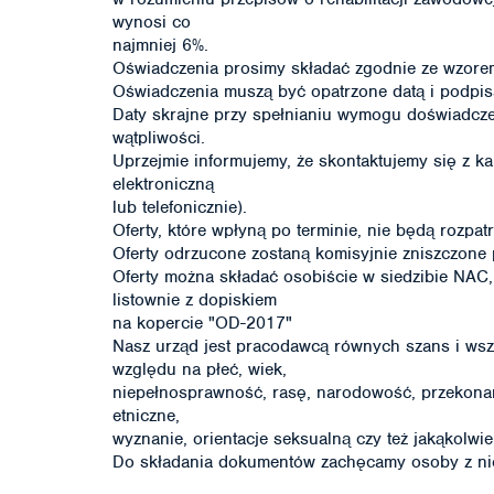
wynosi co
najmniej 6%.
Oświadczenia prosimy składać zgodnie ze wzore
Oświadczenia muszą być opatrzone datą i podpis
Daty skrajne przy spełnianiu wymogu doświadcz
wątpliwości.
Uprzejmie informujemy, że skontaktujemy się z k
elektroniczną
lub telefonicznie).
Oferty, które wpłyną po terminie, nie będą rozp
Oferty odrzucone zostaną komisyjnie zniszczone 
Oferty można składać osobiście w siedzibie NAC, 
listownie z dopiskiem
na kopercie "OD-2017"
Nasz urząd jest pracodawcą równych szans i wsz
względu na płeć, wiek,
niepełnosprawność, rasę, narodowość, przekonan
etniczne,
wyznanie, orientacje seksualną czy też jakąkolwi
Do składania dokumentów zachęcamy osoby z ni