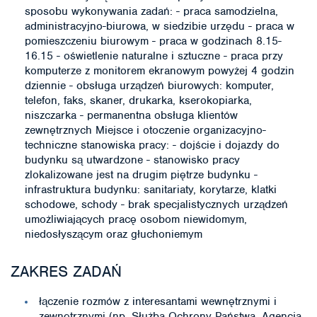
sposobu wykonywania zadań: - praca samodzielna,
administracyjno-biurowa, w siedzibie urzędu - praca w
pomieszczeniu biurowym - praca w godzinach 8.15-
16.15 - oświetlenie naturalne i sztuczne - praca przy
komputerze z monitorem ekranowym powyżej 4 godzin
dziennie - obsługa urządzeń biurowych: komputer,
telefon, faks, skaner, drukarka, kserokopiarka,
niszczarka - permanentna obsługa klientów
zewnętrznych Miejsce i otoczenie organizacyjno-
techniczne stanowiska pracy: - dojście i dojazdy do
budynku są utwardzone - stanowisko pracy
zlokalizowane jest na drugim piętrze budynku -
infrastruktura budynku: sanitariaty, korytarze, klatki
schodowe, schody - brak specjalistycznych urządzeń
umożliwiających pracę osobom niewidomym,
niedosłyszącym oraz głuchoniemym
ZAKRES ZADAŃ
łączenie rozmów z interesantami wewnętrznymi i
zewnętrznymi (np. Służba Ochrony Państwa, Agencja