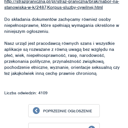
http://strazgraniczna.pl/pl/straz-graniczna/brak/nabor-na-
stanowiska-w-k/2487,Korpus-sluzby-cywilnej.html
Do składania dokumentów zachęcamy również osoby
niepełnosprawne, które spełniają wymagania określone w
niniejszym ogłoszeniu.
Nasz urząd jest pracodawcą równych szans i wszystkie
aplikacje są rozważane z równą uwagą bez względu na
płeć, wiek, niepełnosprawność, rasę, narodowość,
przekonania polityczne, przynależność związkową,
pochodzenie etniczne, wyznanie, orientacje seksualną czy
też jakąkolwiek inną cechę prawnie chronioną.
Liczba odwiedzin: 4109
POPRZEDNIE OGŁOSZENIE