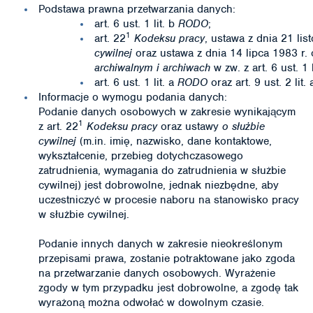
Podstawa prawna przetwarzania danych:
art. 6 ust. 1 lit. b
RODO
;
1
art. 22
Kodeksu pracy
, ustawa z dnia 21 li
cywilnej
oraz ustawa z dnia 14 lipca 1983 r.
archiwalnym i archiwach
w zw. z art. 6 ust. 1 
art. 6 ust. 1 lit. a
RODO
oraz art. 9 ust. 2 lit.
Informacje o wymogu podania danych:
Podanie danych osobowych w zakresie wynikającym
1
z art. 22
Kodeksu pracy
oraz ustawy
o służbie
cywilnej
(m.in. imię, nazwisko, dane kontaktowe,
wykształcenie, przebieg dotychczasowego
zatrudnienia, wymagania do zatrudnienia w służbie
cywilnej) jest dobrowolne, jednak niezbędne, aby
uczestniczyć w procesie naboru na stanowisko pracy
w służbie cywilnej.
Podanie innych danych w zakresie nieokreślonym
przepisami prawa, zostanie potraktowane jako zgoda
na przetwarzanie danych osobowych. Wyrażenie
zgody w tym przypadku jest dobrowolne, a zgodę tak
wyrażoną można odwołać w dowolnym czasie.