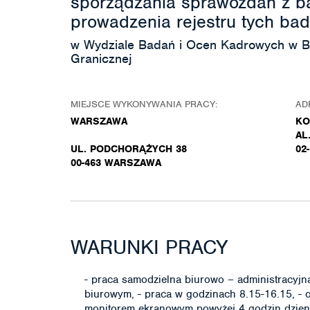
sporządzania sprawozdań z ba
prowadzenia rejestru tych ba
w Wydziale Badań i Ocen Kadrowych w Bi
Granicznej
MIEJSCE WYKONYWANIA PRACY:
AD
WARSZAWA
KO
AL
UL. PODCHORĄŻYCH 38
02
00-463 WARSZAWA
WARUNKI PRACY
- praca samodzielna biurowo – administracyjna
biurowym, - praca w godzinach 8.15-16.15, - o
monitorem ekranowym powyżej 4 godzin dzienni