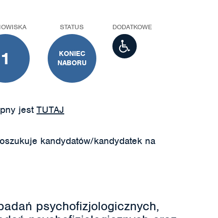
NOWISKA
STATUS
DODATKOWE
1
KONIEC
NABORU
pny jest
TUTAJ
poszukuje kandydatów/kandydatek na
badań psychofizjologicznych,