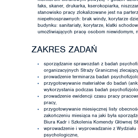
faks, skaner, drukarka, kserokopiarka, niszcza
stanowisko pracy zlokalizowane jest na parter
niepełnosprawnych: brak windy, korytarze dzie
budynku: sanitariaty, korytarze, klatki schodo
umożliwiających pracę osobom niewidomym, n
ZAKRES ZADAŃ
sporządzanie sprawozdań z badań psychofiz
organizacyjnych Straży Granicznej zlecając
prowadzenie terminarza badań psychofizjol
przygotowywanie materiałów do badań (ankiet
wykorzystania podczas badań psychofizjolo
prowadzenie ewidencji czasu pracy pracown
pracy,
przygotowywanie miesięcznej listy obecnoś
zakończeniu miesiąca na jaki była sporzą
Biura Kadr i Szkolenia Komendy Głównej St
wprowadzenie i wyprowadzanie z Wydziału 
psychologiczne,