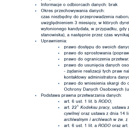
Informacje o odbiorcach danych: brak
Okres przechowywania danych:
czas niezbędny do przeprowadzenia naboru 
uwzględnieniem 3 miesięcy, w których dyr
wyłonionego kandydata, w przypadku, gdy 
stanowiska), a następnie przez czas wynikaj
Uprawnienia:
prawo dostępu do swoich danych
prawo do sprostowania (popraw
prawo do ograniczenia przetwa
prawo do usunięcia danych os
- żądanie realizacji tych praw n
kontaktowy administratora dany
prawo do wniesienia skargi do 
Ochrony Danych Osobowych (ul.
Podstawa prawna przetwarzania danych:
art. 6 ust. 1 lit. b
RODO
;
1
art. 22
Kodeksu pracy
, ustawa 
cywilnej
oraz ustawa z dnia 14 l
archiwalnym i archiwach
w zw. z a
art. 6 ust. 1 lit. a
RODO
oraz art. 