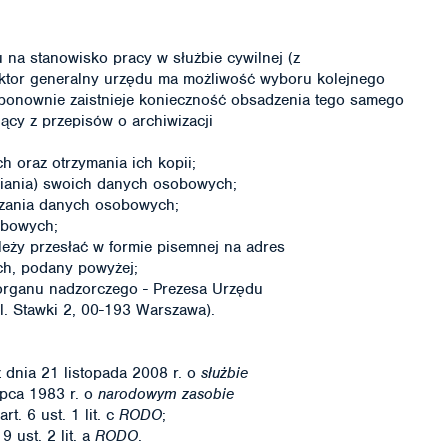
na stanowisko pracy w służbie cywilnej (z
ektor generalny urzędu ma możliwość wyboru kolejnego
ponownie zaistnieje konieczność obsadzenia tego samego
ący z przepisów o archiwizacji
 oraz otrzymania ich kopii;
iania) swoich danych osobowych;
rzania danych osobowych;
obowych;
ależy przesłać w formie pisemnej na adres
ch, podany powyżej;
organu nadzorczego - Prezesa Urzędu
 Stawki 2, 00-193 Warszawa).
z dnia 21 listopada 2008 r. o
służbie
ipca 1983 r. o
narodowym zasobie
rt. 6 ust. 1 lit. c
RODO
;
9 ust. 2 lit. a
RODO
.