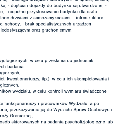
rka, - dojścia i dojazdy do budynku są utwardzone, -
ze, - niepełne przystosowanie budynku dla osób
lone drzwiami z samozamykaczami, - infrastruktura
we, schody, - brak specjalistycznych urządzeń
iedosłyszącym oraz głuchoniemym.
jologicznych, w celu przesłania do jednostek
ych badania,
ogicznych,
, kwestionariuszy, itp.), w celu ich skompletowania i
gicznych,
ików wydziału, w celu kontroli wymiaru świadczonej
ci funkcjonariuszy i pracowników Wydziału, a po
dzona, przekazywanie jej do Wydziału Spraw Osobowych
raży Granicznej,
osób skierowanych na badania psychofizjologiczne lub