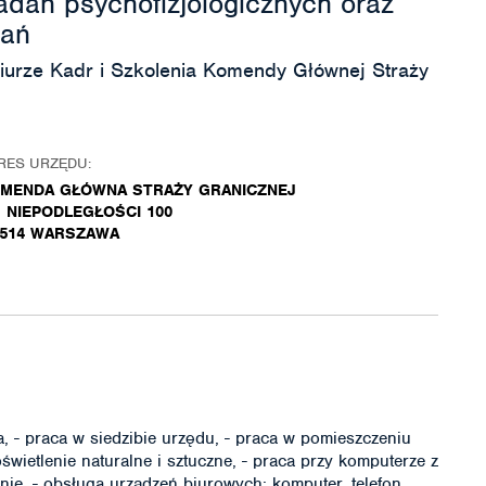
dań psychofizjologicznych oraz
dań
urze Kadr i Szkolenia Komendy Głównej Straży
RES URZĘDU:
MENDA GŁÓWNA STRAŻY GRANICZNEJ
. NIEPODLEGŁOŚCI 100
-514 WARSZAWA
, - praca w siedzibie urzędu, - praca w pomieszczeniu
świetlenie naturalne i sztuczne, - praca przy komputerze z
e, - obsługa urządzeń biurowych: komputer, telefon,