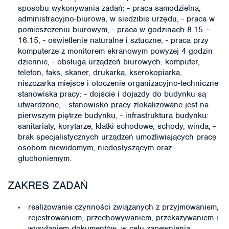
sposobu wykonywania zadań: - praca samodzielna,
administracyjno-biurowa, w siedzibie urzędu, - praca w
pomieszczeniu biurowym, - praca w godzinach 8.15 –
16.15, - oświetlenie naturalne i sztuczne, - praca przy
komputerze z monitorem ekranowym powyżej 4 godzin
dziennie, - obsługa urządzeń biurowych: komputer,
telefon, faks, skaner, drukarka, kserokopiarka,
niszczarka miejsce i otoczenie organizacyjno-techniczne
stanowiska pracy: - dojście i dojazdy do budynku są
utwardzone, - stanowisko pracy zlokalizowane jest na
pierwszym piętrze budynku, - infrastruktura budynku:
sanitariaty, korytarze, klatki schodowe, schody, winda, -
brak specjalistycznych urządzeń umożliwiających pracę
osobom niewidomym, niedosłyszącym oraz
głuchoniemym.
ZAKRES ZADAŃ
realizowanie czynności związanych z przyjmowaniem,
rejestrowaniem, przechowywaniem, przekazywaniem i
wysyłaniem dokumentów, w celu zapewnienia