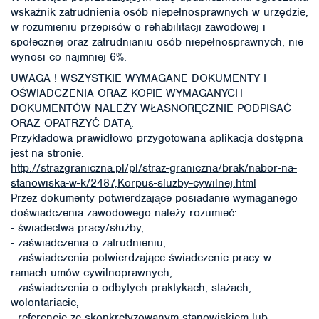
wskaźnik zatrudnienia osób niepełnosprawnych w urzędzie,
w rozumieniu przepisów o rehabilitacji zawodowej i
społecznej oraz zatrudnianiu osób niepełnosprawnych, nie
wynosi co najmniej 6%.
UWAGA ! WSZYSTKIE WYMAGANE DOKUMENTY I
OŚWIADCZENIA ORAZ KOPIE WYMAGANYCH
DOKUMENTÓW NALEŻY WŁASNORĘCZNIE PODPISAĆ
ORAZ OPATRZYĆ DATĄ.
Przykładowa prawidłowo przygotowana aplikacja dostępna
jest na stronie:
http://strazgraniczna.pl/pl/straz-graniczna/brak/nabor-na-
stanowiska-w-k/2487,Korpus-sluzby-cywilnej.html
Przez dokumenty potwierdzające posiadanie wymaganego
doświadczenia zawodowego należy rozumieć:
- świadectwa pracy/służby,
- zaświadczenia o zatrudnieniu,
- zaświadczenia potwierdzające świadczenie pracy w
ramach umów cywilnoprawnych,
- zaświadczenia o odbytych praktykach, stażach,
wolontariacie,
- referencje ze skonkretyzowanym stanowiskiem lub