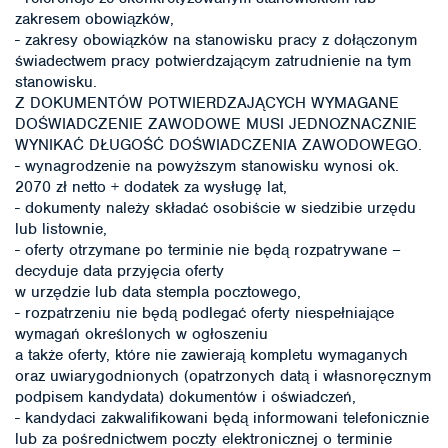
zakresem obowiązków,
- zakresy obowiązków na stanowisku pracy z dołączonym
świadectwem pracy potwierdzającym zatrudnienie na tym
stanowisku.
Z DOKUMENTÓW POTWIERDZAJĄCYCH WYMAGANE
DOŚWIADCZENIE ZAWODOWE MUSI JEDNOZNACZNIE
WYNIKAĆ DŁUGOŚĆ DOŚWIADCZENIA ZAWODOWEGO.
- wynagrodzenie na powyższym stanowisku wynosi ok.
2070 zł netto + dodatek za wysługę lat,
- dokumenty należy składać osobiście w siedzibie urzędu
lub listownie,
- oferty otrzymane po terminie nie będą rozpatrywane –
decyduje data przyjęcia oferty
w urzędzie lub data stempla pocztowego,
- rozpatrzeniu nie będą podlegać oferty niespełniające
wymagań określonych w ogłoszeniu
a także oferty, które nie zawierają kompletu wymaganych
oraz uwiarygodnionych (opatrzonych datą i własnoręcznym
podpisem kandydata) dokumentów i oświadczeń,
- kandydaci zakwalifikowani będą informowani telefonicznie
lub za pośrednictwem poczty elektronicznej o terminie