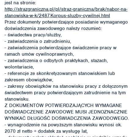
jest na stronie:
http://strazgraniczna.pl/pl/straz-graniczna/brak/nabor-na-
stanowiska-w-k/2487,Korpus-sluzby-cywilnej.html
Przez dokumenty potwierdzające posiadanie wymaganego
doświadczenia zawodowego należy rozumieć:
- świadectwa pracy/służby,
- zaświadczenia o zatrudnieniu,
- zaświadczenia potwierdzające świadczenie pracy w
ramach umów cywilnoprawnych,
- zaświadczenia o odbytych praktykach, stażach,
wolontariacie,
- referencje ze skonkretyzowanym stanowiskiem lub
zakresem obowiązków,
- zakresy obowiązków na stanowisku pracy z dołączonym
świadectwem pracy potwierdzającym zatrudnienie na tym
stanowisku.
Z DOKUMENTÓW POTWIERDZAJĄCYCH WYMAGANE
DOŚWIADCZENIE ZAWODOWE MUSI JEDNOZNACZNIE
WYNIKAĆ DŁUGOŚĆ DOŚWIADCZENIA ZAWODOWEGO.
- wynagrodzenie na powyższym stanowisku wynosi ok.
2070 zł netto + dodatek za wysługę lat,