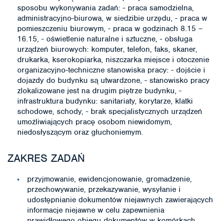
sposobu wykonywania zadań: - praca samodzielna,
administracyjno-biurowa, w siedzibie urzędu, - praca w
pomieszczeniu biurowym, - praca w godzinach 8.15 –
16.15, - oświetlenie naturalne i sztuczne, - obsługa
urządzeń biurowych: komputer, telefon, faks, skaner,
drukarka, kserokopiarka, niszczarka miejsce i otoczenie
organizacyjno-techniczne stanowiska pracy: - dojście i
dojazdy do budynku są utwardzone, - stanowisko pracy
zlokalizowane jest na drugim piętrze budynku, -
infrastruktura budynku: sanitariaty, korytarze, klatki
schodowe, schody, - brak specjalistycznych urządzeń
umożliwiających pracę osobom niewidomym,
niedosłyszącym oraz głuchoniemym.
ZAKRES ZADAŃ
przyjmowanie, ewidencjonowanie, gromadzenie,
przechowywanie, przekazywanie, wysyłanie i
udostępnianie dokumentów niejawnych zawierających
informacje niejawne w celu zapewnienia
prawidłowego obiegu dokumentów w komórkach