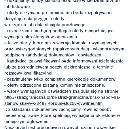
- dokumenty należy składać osobiście w siedzibie urzędu
lub listownie,
- oferty otrzymane po terminie nie będą rozpatrywane –
decyduje data przyjęcia oferty
w urzędzie lub data stempla pocztowego,
- rozpatrzeniu nie będą podlegać oferty niespełniające
wymagań określonych w ogłoszeniu
a także oferty, które nie zawierają kompletu wymaganych
oraz uwiarygodnionych (opatrzonych datą i własnoręcznym
podpisem kandydata) dokumentów i oświadczeń,
- kandydaci zakwalifikowani będą informowani telefonicznie
lub za pośrednictwem poczty elektronicznej o terminie
rozmowy kwalifikacyjnej,
- przyjmujemy tylko kompletne kserokopie dokumentów,
- oferty odrzucone zostaną komisyjnie zniszczone,
- wzory wymaganych oświadczeń znajdują się na stronie:
http://strazgraniczna.pl/pl/straz-graniczna/brak/nabor-na-
stanowiska-w-k/2487,Korpus-sluzby-cywilnej.html
Do składania dokumentów zachęcamy również osoby
niepełnosprawne, które spełniają wymagania określone w
niniejszym ogłoszeniu.
Nasz urząd jest pracodawcą równych szans i wszystkie