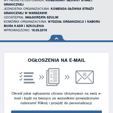
WYTWORZYŁ/ODPOWIADA:
KOMENDANT GŁÓWNY STRAŻY
GRANICZNEJ
JEDNOSTKA ORGANIZACYJNA:
KOMENDA GŁÓWNA STRAŻY
GRANICZNEJ W WARSZAWIE
UDOSTĘPNIŁ:
MAŁGORZATA SZULIM
KOMÓRKA ORGANIZACYJNA:
WYDZIAŁ ORGANIZACJI I NABORU
BIURA KADR I SZKOLENIA
WPROWADZONO:
16.05.2019
na górę
strony
OGŁOSZENIA NA E-MAIL
Określ jakie ogłoszenia chcesz otrzymywać na swój e-
mail i bądź na bieżąco ze wszystkimi prowadzonymi
naborami!
Kliknij i przejdź do personalizacji.