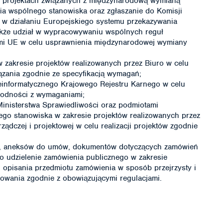
w projektach związanych z międzynarodową wymianą
ia wspólnego stanowiska oraz zgłaszanie do Komisji
ń w działaniu Europejskiego systemu przekazywania
 także udział w wypracowywaniu wspólnych reguł
imi UE w celu usprawnienia międzynarodowej wymiany
zakresie projektów realizowanych przez Biuro w celu
ązania zgodnie ze specyfikacją wymagań;
eleinformatycznego Krajowego Rejestru Karnego w celu
godności z wymaganiami;
inisterstwa Sprawiedliwości oraz podmiotami
go stanowiska w zakresie projektów realizowanych przez
ądczej i projektowej w celu realizacji projektów zgodnie
w, aneksów do umów, dokumentów dotyczących zamówień
o udzielenie zamówienia publicznego w zakresie
u opisania przedmiotu zamówienia w sposób przejrzysty i
owania zgodnie z obowiązującymi regulacjami.