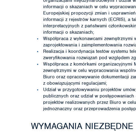
organizacjami międzynarodowymi i udział 
informacji o skazaniach w celu wypracowan
Europejskiej propozycji zmian i usprawnie
informacji z rejestrów karnych (ECRIS), a
interpretacyjnych z państwami członkowsk
informacji o skazaniach;
Współpraca z wykonawcami zewnętrznymi w 
zaprojektowania i zaimplementowania rozwi
Realizacja i koordynacja testów systemu t
zweryfikowania rozwiązań pod względem z
Współpraca z komórkami organizacyjnymi M
zewnętrznymi w celu wypracowania wspólne
Biuro oraz opracowywanie dokumentacji zarz
z obowiązującymi regulacjami;
Udział w przygotowywaniu projektów umó
publicznych oraz udział w postępowaniach 
projektów realizowanych przez Biuro w cel
jednoznaczny oraz przeprowadzenia postęp
WYMAGANIA NIEZBĘDNE