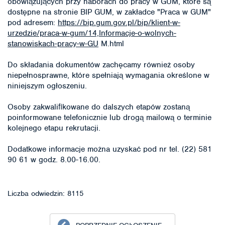
obowiązujących przy naborach do pracy w GUM, które są
dostępne na stronie BIP GUM, w zakładce "Praca w GUM"
pod adresem:
https://bip.gum.gov.pl/bip/klient-w-
urzedzie/praca-w-gum/14,Informacje-o-wolnych-
stanowiskach-pracy-w-GU
M.html
Do składania dokumentów zachęcamy również osoby
niepełnosprawne, które spełniają wymagania określone w
niniejszym ogłoszeniu.
Osoby zakwaliﬁkowane do dalszych etapów zostaną
poinformowane telefonicznie lub drogą mailową o terminie
kolejnego etapu rekrutacji.
Dodatkowe informacje można uzyskać pod nr tel. (22) 581
90 61 w godz. 8.00-16.00.
Liczba odwiedzin: 8115