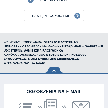
POPRZEDNIE OGŁOSZENIE
NASTĘPNE OGŁOSZENIE
WYTWORZYŁ/ODPOWIADA:
DYREKTOR GENERALNY
JEDNOSTKA ORGANIZACYJNA:
GŁÓWNY URZĄD MIAR W WARSZAWIE
UDOSTĘPNIŁ:
AGNIESZKA RADZIWONKA
KOMÓRKA ORGANIZACYJNA:
WYDZIAŁ KADR I ROZWOJU
ZAWODOWEGO/BIURO DYREKTORA GENERALNEGO
WPROWADZONO:
17.01.2020
na górę
strony
OGŁOSZENIA NA E-MAIL