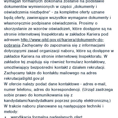
wymagań formalnych dokonana zostanie na podstawie
dokumentów wymienionych w części „dokumenty i
oświadczenia niezbędne” - za kompletne oferty uznane
będą oferty, zawierające wszystkie wymagane dokumenty i
własnoręcznie podpisane oświadczenia. Prosimy o
skorzystanie ze wzorów oświadczeń, które dostępne są na
stronie internetowej Inspektoratu w zakładce Kariera pod
adresem
http://www.gitd.gov.pl/kariera/dokumenty-do-
pobrania
Zachęcamy do zapoznania się z informacjami
dotyczącymi zasad organizacji naboru, które są dostępne w
zakładce Kariera na stronie internetowej Inspektoratu. W
zakładce tej znajduję się również formularz kontaktowy,
umożliwiający bezpośredni kontakt z działem rekrutacji.
Zachęcamy także do kontaktu mailowego na adres
rekrutacja@gitd.gov.pl
W ofercie należy podać dane kontaktowe - adres e-mail,
numer telefonu, adres do korespondencji. (Urząd zastrzega
sobie prawo do komunikowania się z
kandydatami/kandydatkami poprzez pocztę elektroniczną.)
W trakcie naboru planowane są następujące techniki i
metody:
• weryfikacja formalna nadesłanych ofert,