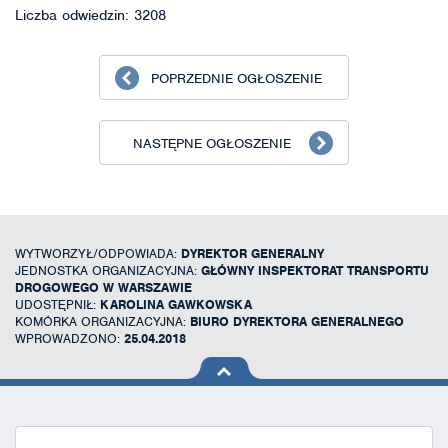
Liczba odwiedzin: 3208
POPRZEDNIE OGŁOSZENIE
NASTĘPNE OGŁOSZENIE
WYTWORZYŁ/ODPOWIADA:
DYREKTOR GENERALNY
JEDNOSTKA ORGANIZACYJNA:
GŁÓWNY INSPEKTORAT TRANSPORTU
DROGOWEGO W WARSZAWIE
UDOSTĘPNIŁ:
KAROLINA GAWKOWSKA
KOMÓRKA ORGANIZACYJNA:
BIURO DYREKTORA GENERALNEGO
WPROWADZONO:
25.04.2018
na górę
strony