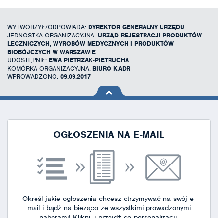
WYTWORZYŁ/ODPOWIADA:
DYREKTOR GENERALNY URZĘDU
JEDNOSTKA ORGANIZACYJNA:
URZĄD REJESTRACJI PRODUKTÓW
LECZNICZYCH, WYROBÓW MEDYCZNYCH I PRODUKTÓW
BIOBÓJCZYCH W WARSZAWIE
UDOSTĘPNIŁ:
EWA PIETRZAK-PIETRUCHA
KOMÓRKA ORGANIZACYJNA:
BIURO KADR
WPROWADZONO:
09.09.2017
na górę
strony
OGŁOSZENIA NA E-MAIL
Określ jakie ogłoszenia chcesz otrzymywać na swój e-
mail i bądź na bieżąco ze wszystkimi prowadzonymi
naborami!
Kliknij i przejdź do personalizacji.