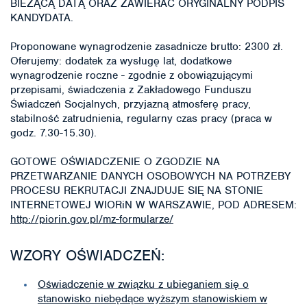
BIEŻĄCĄ DATĄ ORAZ ZAWIERAĆ ORYGINALNY PODPIS
KANDYDATA.
Proponowane wynagrodzenie zasadnicze brutto: 2300 zł.
Oferujemy: dodatek za wysługę lat, dodatkowe
wynagrodzenie roczne - zgodnie z obowiązującymi
przepisami, świadczenia z Zakładowego Funduszu
Świadczeń Socjalnych, przyjazną atmosferę pracy,
stabilność zatrudnienia, regularny czas pracy (praca w
godz. 7.30-15.30).
GOTOWE OŚWIADCZENIE O ZGODZIE NA
PRZETWARZANIE DANYCH OSOBOWYCH NA POTRZEBY
PROCESU REKRUTACJI ZNAJDUJE SIĘ NA STONIE
INTERNETOWEJ WIORiN W WARSZAWIE, POD ADRESEM:
http://piorin.gov.pl/mz-formularze/
WZORY OŚWIADCZEŃ:
Oświadczenie w związku z ubieganiem się o
stanowisko niebędące wyższym stanowiskiem w