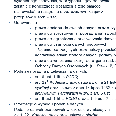
wyłonionego kandydata, w przypadku, gdy ponownie
zaistnieje konieczność obsadzenia tego samego
stanowiska), a następnie przez czas wynikający z
przepisów o archiwizacji
Uprawnienia:
prawo dostępu do swoich danych oraz otrzym
prawo do sprostowania (poprawiania) swoi
prawo do ograniczenia przetwarzania dany
prawo do usunięcia danych osobowych;
- żądanie realizacji tych praw należy przesł
kontaktowy administratora danych, podany p
prawo do wniesienia skargi do organu nadz
Ochrony Danych Osobowych (ul. Stawki 2, 
Podstawa prawna przetwarzania danych:
art. 6 ust. 1 lit. b
RODO
;
1
art. 22
Kodeksu pracy
, ustawa z dnia 21 li
cywilnej
oraz ustawa z dnia 14 lipca 1983 r.
archiwalnym i archiwach
w zw. z art. 6 ust. 1 
art. 6 ust. 1 lit. a
RODO
oraz art. 9 ust. 2 lit.
Informacje o wymogu podania danych:
Podanie danych osobowych w zakresie wynikającym
1
z art. 22
Kodeksu pracy
oraz ustawy
o służbie