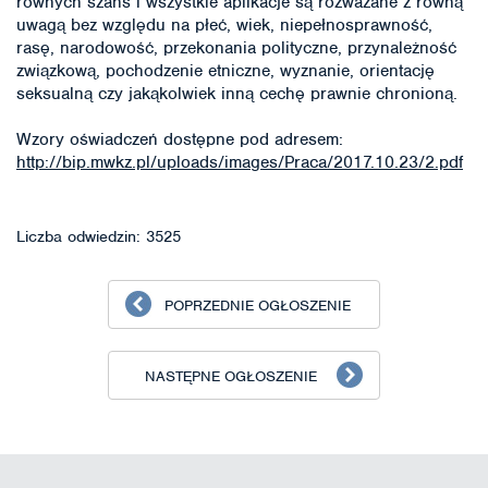
równych szans i wszystkie aplikacje są rozważane z równą
uwagą bez względu na płeć, wiek, niepełnosprawność,
rasę, narodowość, przekonania polityczne, przynależność
związkową, pochodzenie etniczne, wyznanie, orientację
seksualną czy jakąkolwiek inną cechę prawnie chronioną.
Wzory oświadczeń dostępne pod adresem:
http://bip.mwkz.pl/uploads/images/Praca/2017.10.23/2.pdf
Liczba odwiedzin: 3525
POPRZEDNIE OGŁOSZENIE
NASTĘPNE OGŁOSZENIE