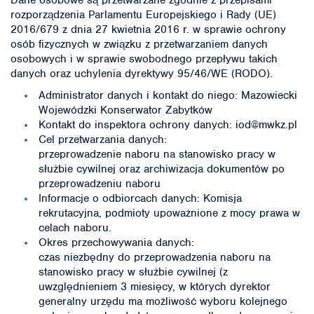
Dane osobowe są przetwarzane zgodnie z przepisami
rozporządzenia Parlamentu Europejskiego i Rady (UE)
2016/679 z dnia 27 kwietnia 2016 r. w sprawie ochrony
osób fizycznych w związku z przetwarzaniem danych
osobowych i w sprawie swobodnego przepływu takich
danych oraz uchylenia dyrektywy 95/46/WE (RODO).
Administrator danych i kontakt do niego: Mazowiecki
Wojewódzki Konserwator Zabytków
Kontakt do inspektora ochrony danych: iod@mwkz.pl
Cel przetwarzania danych:
przeprowadzenie naboru na stanowisko pracy w
służbie cywilnej oraz archiwizacja dokumentów po
przeprowadzeniu naboru
Informacje o odbiorcach danych: Komisja
rekrutacyjna, podmioty upoważnione z mocy prawa w
celach naboru.
Okres przechowywania danych:
czas niezbędny do przeprowadzenia naboru na
stanowisko pracy w służbie cywilnej (z
uwzględnieniem 3 miesięcy, w których dyrektor
generalny urzędu ma możliwość wyboru kolejnego