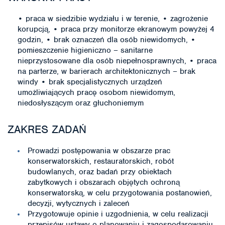
• praca w siedzibie wydziału i w terenie, • zagrożenie
korupcją, • praca przy monitorze ekranowym powyżej 4
godzin, • brak oznaczeń dla osób niewidomych, •
pomieszczenie higieniczno – sanitarne
nieprzystosowane dla osób niepełnosprawnych, • praca
na parterze, w barierach architektonicznych – brak
windy • brak specjalistycznych urządzeń
umożliwiających pracę osobom niewidomym,
niedosłyszącym oraz głuchoniemym
ZAKRES ZADAŃ
Prowadzi postępowania w obszarze prac
konserwatorskich, restauratorskich, robót
budowlanych, oraz badań przy obiektach
zabytkowych i obszarach objętych ochroną
konserwatorską, w celu przygotowania postanowień,
decyzji, wytycznych i zaleceń
Przygotowuje opinie i uzgodnienia, w celu realizacji
przepisów ustawy o planowaniu i zagospodarowaniu