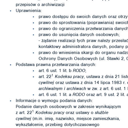
przepisów o archiwizacji
Uprawnienia:
prawo dostępu do swoich danych oraz otrzym
prawo do sprostowania (poprawiania) swoi
prawo do ograniczenia przetwarzania dany
prawo do usunięcia danych osobowych;
- żądanie realizacji tych praw należy przesł
kontaktowy administratora danych, podany p
prawo do wniesienia skargi do organu nadz
Ochrony Danych Osobowych (ul. Stawki 2, 
Podstawa prawna przetwarzania danych:
art. 6 ust. 1 lit. b
RODO
;
1
art. 22
Kodeksu pracy
, ustawa z dnia 21 li
cywilnej
oraz ustawa z dnia 14 lipca 1983 r.
archiwalnym i archiwach
w zw. z art. 6 ust. 1 
art. 6 ust. 1 lit. a
RODO
oraz art. 9 ust. 2 lit.
Informacje o wymogu podania danych:
Podanie danych osobowych w zakresie wynikającym
1
z art. 22
Kodeksu pracy
oraz ustawy o
służbie
cywilnej
(m.in. imię, nazwisko, miejsce zamieszkania,
wykształcenie, przebieg dotychczasowego