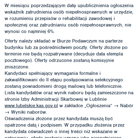
W miesiącu poprzedzającym datę upublicznienia ogłoszenia
wskaźnik zatrudnienia osób niepełnosprawnych w urzędzie,
w rozumieniu przepisów o rehabilitacji zawodowej i
społecznej oraz zatrudnianiu osób niepełnosprawnych, nie
wynosi co najmniej 6%.
Oferty należy składać w Biurze Podawczym na parterze
budynku lub za pośrednictwem poczty. Oferty złożone po
terminie nie będą rozpatrywane (decyduje data stempla
pocztowego). Oferty odrzucone zostaną komisyjnie
zniszczone.
Kandydaci spełniający wymagania formalne i
zakwalifikowani do II etapu postępowania selekcyjnego
zostaną powiadomieni drogą mailową lub telefonicznie.
Lista kandydatów oraz wynik naboru będą zamieszczone na
stronie Izby Administracji Skarbowej w Lublinie
www.lubelskie.kas.gov.pl
w zakładce „Ogłoszenia” → Nabór
→ Wyniki naborów.
Oświadczenia złożone przez kandydata muszą być
opatrzone datą i podpisem. W przypadku złożenia przez
kandydata oświadczeń o innej treści niż wskazane w
ogłoszeniu, oferta zostanie uznana jako niespełniająca