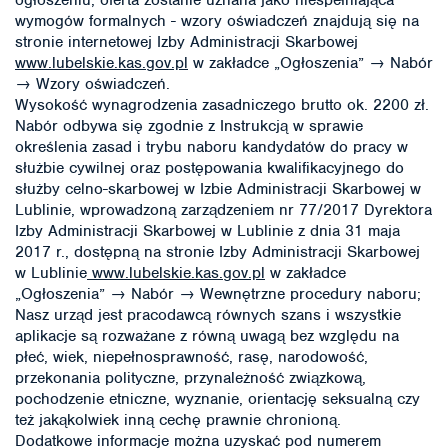
wymogów formalnych - wzory oświadczeń znajdują się na
stronie internetowej Izby Administracji Skarbowej
www.lubelskie.kas.gov.pl
w zakładce „Ogłoszenia” → Nabór
→ Wzory oświadczeń.
Wysokość wynagrodzenia zasadniczego brutto ok. 2200 zł.
Nabór odbywa się zgodnie z Instrukcją w sprawie
określenia zasad i trybu naboru kandydatów do pracy w
służbie cywilnej oraz postępowania kwalifikacyjnego do
służby celno-skarbowej w Izbie Administracji Skarbowej w
Lublinie, wprowadzoną zarządzeniem nr 77/2017 Dyrektora
Izby Administracji Skarbowej w Lublinie z dnia 31 maja
2017 r., dostępną na stronie Izby Administracji Skarbowej
w Lublinie
www.lubelskie.kas.gov.pl
w zakładce
„Ogłoszenia” → Nabór → Wewnętrzne procedury naboru;
Nasz urząd jest pracodawcą równych szans i wszystkie
aplikacje są rozważane z równą uwagą bez względu na
płeć, wiek, niepełnosprawność, rasę, narodowość,
przekonania polityczne, przynależność związkową,
pochodzenie etniczne, wyznanie, orientację seksualną czy
też jakąkolwiek inną cechę prawnie chronioną.
Dodatkowe informacje można uzyskać pod numerem