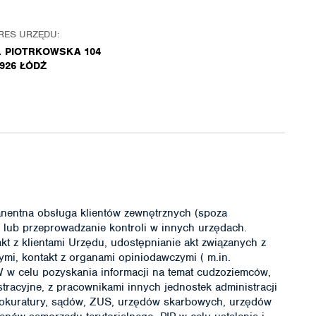
RES URZĘDU:
. PIOTRKOWSKA 104
-926 ŁÓDŹ
manentna obsługa klientów zewnętrznych (spoza
a) lub przeprowadzanie kontroli w innych urzędach.
akt z klientami Urzędu, udostępnianie akt związanych z
mi, kontakt z organami opiniodawczymi ( m.in.
BW w celu pozyskania informacji na temat cudzoziemców,
tracyjne, z pracownikami innych jednostek administracji
rokuratury, sądów, ZUS, urzędów skarbowych, urzędów