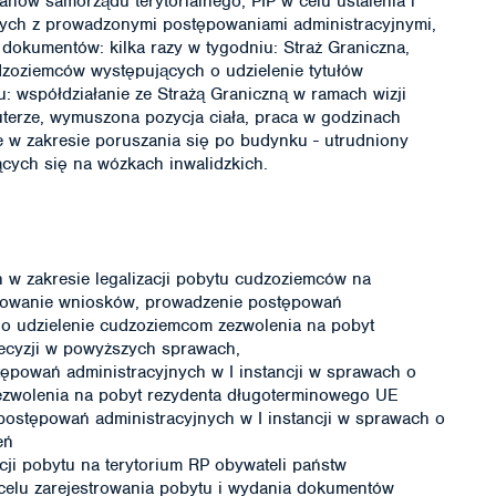
ów samorządu terytorialnego, PIP w celu ustalenia i
ych z prowadzonymi postępowaniami administracyjnymi,
 dokumentów: kilka razy w tygodniu: Straż Graniczna,
udzoziemców występujących o udzielenie tytułów
u: współdziałanie ze Strażą Graniczną w ramach wizji
terze, wymuszona pozycja ciała, praca w godzinach
ne w zakresie poruszania się po budynku - utrudniony
cych się na wózkach inwalidzkich.
w zakresie legalizacji pobytu cudzoziemców na
yjmowanie wniosków, prowadzenie postępowań
h o udzielenie cudzoziemcom zezwolenia na pobyt
ecyzji w powyższych sprawach,
ępowań administracyjnych w I instancji w sprawach o
 zezwolenia na pobyt rezydenta długoterminowego UE
ostępowań administracyjnych w I instancji w sprawach o
eń
ji pobytu na terytorium RP obywateli państw
celu zarejestrowania pobytu i wydania dokumentów