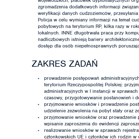
wojewódzkich, placówek dyplomatycznych organ
zgromadzenia dodatkowych informacji związan
weryfikacji danych cudzoziemców, przesyłania
Policja w celu wymiany informacji na temat c
pobytowych na terytorium RP, kilka razy w rok
lokalnych. INNE długotrwała praca przy kompu
nadliczbowych istnieją bariery architektonicz
dostęp dla osób niepełnosprawnych poruszają
ZAKRES ZADAŃ
prowadzenie postępowań administracyjnych 
terytorium Rzeczypospolitej Polskiej: prz
administracyjnych w I instancji w sprawac
czasowy, przygotowywanie postanowień i d
przyjmowanie wniosków i prowadzenie post
udzielenie zezwolenia na pobyt stały oraz
przyjmowanie wniosków oraz prowadzenie p
wpisanie zaproszenia do ewidencji zaprosz
realizowanie wniosków w sprawach rejestrac
członkowskich UE i członków ich rodzin w 