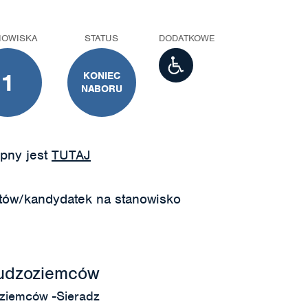
NOWISKA
STATUS
DODATKOWE
1
KONIEC
NABORU
pny jest
TUTAJ
tów/kandydatek na stanowisko
 cudzoziemców
ziemców -Sieradz