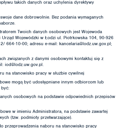
ływu takich danych oraz uchylenia dyrektywy
e swoje dane dobrowolnie. Bez podania wymaganych
naborze.
istratorem Twoich danych osobowych jest Wojewoda
i Urząd Wojewódzki w Łodzi ul. Piotrkowska 104, 90-926
42/ 664-10-00; adresu e-mail: kancelaria@lodz.uw.gov.pl;
ach związanych z danymi osobowymi kontaktuj się z
: iod@lodz.uw.gov.pl.
ru na stanowisko pracy w służbie cywilnej
sobowe mogą być udostępniane innym odbiorcom lub
 być:
danych osobowych na podstawie odpowiednich przepisów
bowe w imieniu Administratora, na podstawie zawartej
ch (tzw. podmioty przetwarzające).
do przeprowadzenia naboru na stanowisko pracy