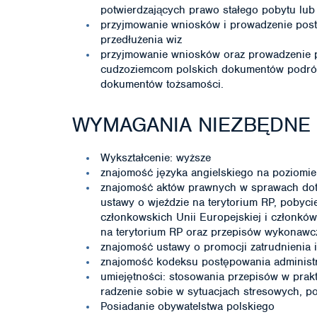
potwierdzających prawo stałego pobytu lub
przyjmowanie wniosków i prowadzenie postę
przedłużenia wiz
przyjmowanie wniosków oraz prowadzenie p
cudzoziemcom polskich dokumentów podróż
dokumentów tożsamości.
WYMAGANIA NIEZBĘDNE
Wykształcenie: wyższe
znajomość języka angielskiego na poziom
znajomość aktów prawnych w sprawach dot
ustawy o wjeździe na terytorium RP, pobycie
członkowskich Unii Europejskiej i członkó
na terytorium RP oraz przepisów wykonawc
znajomość ustawy o promocji zatrudnienia i
znajomość kodeksu postępowania administ
umiejętności: stosowania przepisów w prakt
radzenie sobie w sytuacjach stresowych, p
Posiadanie obywatelstwa polskiego