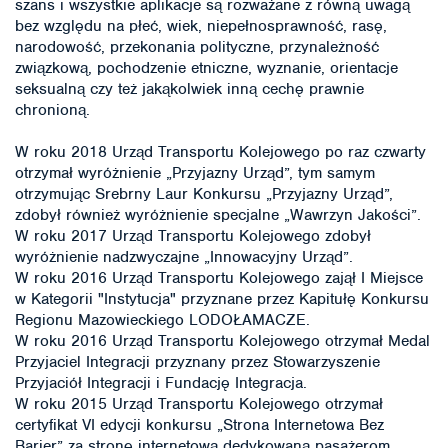
szans i wszystkie aplikacje są rozważane z równą uwagą
bez względu na płeć, wiek, niepełnosprawność, rasę,
narodowość, przekonania polityczne, przynależność
związkową, pochodzenie etniczne, wyznanie, orientacje
seksualną czy też jakąkolwiek inną cechę prawnie
chronioną.
W roku 2018 Urząd Transportu Kolejowego po raz czwarty
otrzymał wyróżnienie „Przyjazny Urząd”, tym samym
otrzymując Srebrny Laur Konkursu „Przyjazny Urząd”,
zdobył również wyróżnienie specjalne „Wawrzyn Jakości”.
W roku 2017 Urząd Transportu Kolejowego zdobył
wyróżnienie nadzwyczajne „Innowacyjny Urząd”.
W roku 2016 Urząd Transportu Kolejowego zajął I Miejsce
w Kategorii "Instytucja" przyznane przez Kapitułę Konkursu
Regionu Mazowieckiego LODOŁAMACZE.
W roku 2016 Urząd Transportu Kolejowego otrzymał Medal
Przyjaciel Integracji przyznany przez Stowarzyszenie
Przyjaciół Integracji i Fundację Integracja.
W roku 2015 Urząd Transportu Kolejowego otrzymał
certyfikat VI edycji konkursu „Strona Internetowa Bez
Barier” za stronę internetową dedykowaną pasażerom