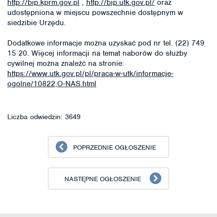
http://bip.kprm.gov.pl
,
http://bip.utk.gov.pl/
oraz
udostępniona w miejscu powszechnie dostępnym w
siedzibie Urzędu.
Dodatkowe informacje można uzyskać pod nr tel. (22) 749
15 20. Więcej informacji na temat naborów do służby
cywilnej można znaleźć na stronie:
https://www.utk.gov.pl/pl/praca-w-utk/informacje-
ogolne/10822,O-NAS.html
Liczba odwiedzin: 3649
POPRZEDNIE OGŁOSZENIE
NASTĘPNE OGŁOSZENIE