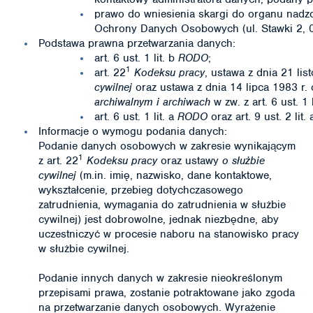
prawo do wniesienia skargi do organu nadz
Ochrony Danych Osobowych (ul. Stawki 2, 
Podstawa prawna przetwarzania danych:
art. 6 ust. 1 lit. b
RODO
;
1
art. 22
Kodeksu pracy
, ustawa z dnia 21 li
cywilnej
oraz ustawa z dnia 14 lipca 1983 r.
archiwalnym i archiwach
w zw. z art. 6 ust. 1 
art. 6 ust. 1 lit. a
RODO
oraz art. 9 ust. 2 lit.
Informacje o wymogu podania danych:
Podanie danych osobowych w zakresie wynikającym
1
z art. 22
Kodeksu pracy
oraz ustawy
o służbie
cywilnej
(m.in. imię, nazwisko, dane kontaktowe,
wykształcenie, przebieg dotychczasowego
zatrudnienia, wymagania do zatrudnienia w służbie
cywilnej) jest dobrowolne, jednak niezbędne, aby
uczestniczyć w procesie naboru na stanowisko pracy
w służbie cywilnej.
Podanie innych danych w zakresie nieokreślonym
przepisami prawa, zostanie potraktowane jako zgoda
na przetwarzanie danych osobowych. Wyrażenie