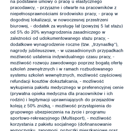
na podstawie umowy o pracę u elastycznego
pracodawcy, - przyjazne i otwarte na pracowników z
niepełnosprawnościami środowisko pracy, - pracę w
dogodnej lokalizacji, w nowoczesnej przestrzeni
biurowej, - dodatek za wysługę lat (powyżej 5 lat stażu)
od 5% do 20% wynagrodzenia zasadniczego w
zależności od udokumentowanego stażu pracy, -
dodatkowe wynagrodzenie roczne (tzw. „trzynastkę”),
nagrody jubileuszowe, - w uzasadnionych przypadkach
możliwość ustalenia indywidualnego czasu pracy, -
możliwość rozwoju zawodowego poprzez bogatą ofertę
szkoleń zewnętrznych i w ramach rozbudowanego
systemu szkoleń wewnętrznych, możliwość częściowej
refundacji kosztów dokształcania, - możliwość
wykupienia pakietu medycznego w preferencyjnej cenie
(prywatna opieka medyczna dla pracowników i ich
rodzin) i legitymacji uprawniających do przejazdów
koleją z 50% zniżką, - możliwość przystąpienia do
grupowego ubezpieczenia na życie i programu
sportowo-rekreacyjnego (Multisport), - możliwość
korzystania z pakietu socjalnego (dofinansowanie
wypoczynku, zapomogi, pożyczki mieszkaniowe oraz