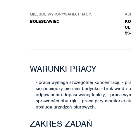
MIEJSCE WYKONYWANIA PRACY:
AD
BOLESŁAWIEC
KO
UL
59
WARUNKI PRACY
- praca wymaga szczególnej koncentracji, - pr
się pomiędzy pietrami budynku - brak wind i 
odpowiednio dopasowanej toalety, - praca wy
sprawności obu rąk, - praca przy monitorze ek
obsługa urządzeń biurowych.
ZAKRES ZADAŃ