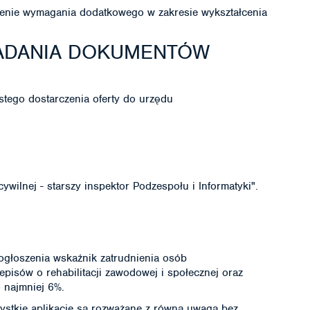
enie wymagania dodatkowego w zakresie wykształcenia
ŁADANIA DOKUMENTÓW
stego dostarczenia oferty do urzędu
cywilnej - starszy inspektor Podzespołu i Informatyki".
ogłoszenia wskaźnik zatrudnienia osób
pisów o rehabilitacji zawodowej i społecznej oraz
 najmniej 6%.
ystkie aplikacje są rozważane z równą uwagą bez