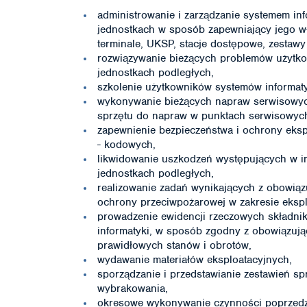
administrowanie i zarządzanie systemem i
jednostkach w sposób zapewniający jego wł
terminale, UKSP, stacje dostępowe, zestawy
rozwiązywanie bieżących problemów użytk
jednostkach podległych,
szkolenie użytkowników systemów informat
wykonywanie bieżących napraw serwisowych
sprzętu do napraw w punktach serwisowych
zapewnienie bezpieczeństwa i ochrony eks
- kodowych,
likwidowanie uszkodzeń występujących w i
jednostkach podległych,
realizowanie zadań wynikających z obowiąz
ochrony przeciwpożarowej w zakresie eksplo
prowadzenie ewidencji rzeczowych składni
informatyki, w sposób zgodny z obowiązując
prawidłowych stanów i obrotów,
wydawanie materiałów eksploatacyjnych,
sporządzanie i przedstawianie zestawień sp
wybrakowania,
okresowe wykonywanie czynności poprzedz