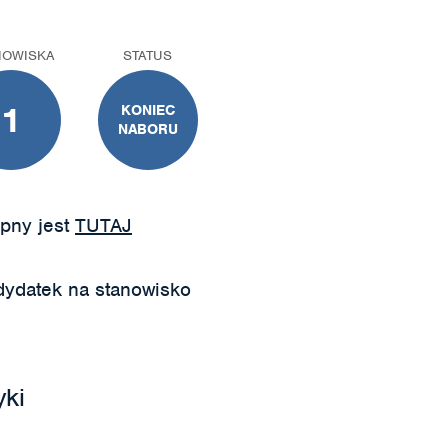
NOWISKA
STATUS
1
KONIEC
NABORU
pny jest
TUTAJ
ydatek na stanowisko
yki