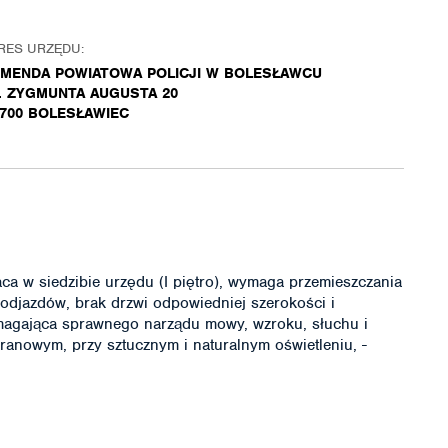
RES URZĘDU:
MENDA POWIATOWA POLICJI W BOLESŁAWCU
. ZYGMUNTA AUGUSTA 20
-700 BOLESŁAWIEC
aca w siedzibie urzędu (I piętro), wymaga przemieszczania
podjazdów, brak drzwi odpowiedniej szerokości i
magająca sprawnego narządu mowy, wzroku, słuchu i
ranowym, przy sztucznym i naturalnym oświetleniu, -