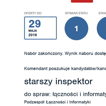
OFERTY DO
WYMIAR ETATU
STA
29
1
MAJA
2018
Nabór zakończony. Wynik naboru dostę
Komendant poszukuje kandydatów/kand
starszy inspektor
do spraw: łączności i informat
Podzespół Łączności i Informatyki