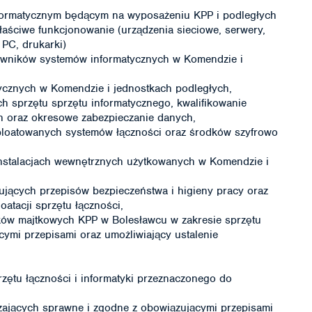
nformatycznym będącym na wyposażeniu KPP i podległych
aściwe funkcjonowanie (urządzenia sieciowe, serwery,
 PC, drukarki)
owników systemów informatycznych w Komendzie i
ycznych w Komendzie i jednostkach podległych,
 sprzętu sprzętu informatycznego, kwalifikowanie
 oraz okresowe zabezpieczanie danych,
ploatowanych systemów łączności oraz środków szyfrowo
nstalacjach wewnętrznych użytkowanych w Komendzie i
ujących przepisów bezpieczeństwa i higieny pracy oraz
atacji sprzętu łączności,
ków majtkowych KPP w Bolesławcu w zakresie sprzętu
ymi przepisami oraz umożliwiający ustalenie
rzętu łączności i informatyki przeznaczonego do
ających sprawne i zgodne z obowiązującymi przepisami