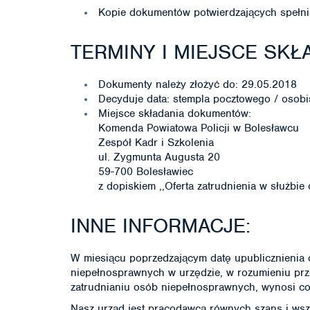
Kopie dokumentów potwierdzających spełni
TERMINY I MIEJSCE SK
Dokumenty należy złożyć do: 29.05.2018
Decyduje data: stempla pocztowego / osobi
Miejsce składania dokumentów:
Komenda Powiatowa Policji w Bolesławcu
Zespół Kadr i Szkolenia
ul. Zygmunta Augusta 20
59-700 Bolesławiec
z dopiskiem ,,Oferta zatrudnienia w służbie 
INNE INFORMACJE:
W miesiącu poprzedzającym datę upublicznienia 
niepełnosprawnych w urzędzie, w rozumieniu prze
zatrudnianiu osób niepełnosprawnych, wynosi co
Nasz urząd jest pracodawcą równych szans i wsz