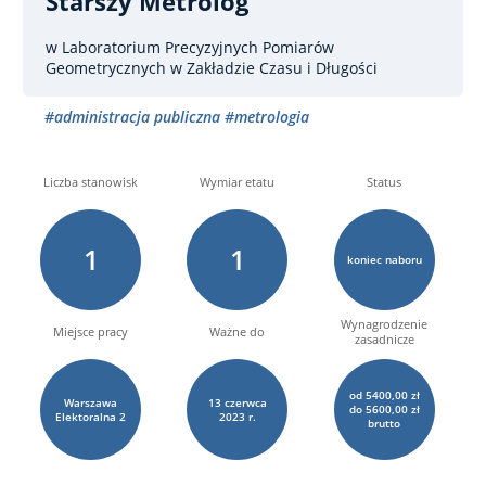
Starszy Metrolog
w Laboratorium Precyzyjnych Pomiarów
Geometrycznych w Zakładzie Czasu i Długości
#administracja publiczna
#metrologia
Liczba stanowisk
Wymiar etatu
Status
1
1
koniec naboru
Wynagrodzenie
Miejsce pracy
Ważne do
zasadnicze
od 5400,00 zł
Warszawa
13
czerwca
do 5600,00 zł
Elektoralna
2
2023 r.
brutto