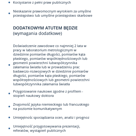
Korzystanie z pełni praw publicznych
Nieskazanie prawomocnym wyrokiem za umyślne
przestępstwo lub umyślne przestępstwo skarbowe
DODATKOWYM ATUTEM BĘDZIE
(wymagania dodatkowe)
Doświadczenie zawodowe co najmniej 2 lata w
pracy w laboratorium metrologicznym w
dziedzinie pomiarów długości, pomiarów kąta
płaskiego, pomiarów współrzędnościowych lub
geometrii powierzchni lubwspółczynnika
załamania światła lub w prowadzeniu prac
badawczo-rozwojowych w dziedzinie pomiarów
długości, pomiarów kąta płaskiego, pomiarów
współrzędnościowych lub geometrii powierzchni
lubwspółczynnika załamania światła
Przygotowanie naukowe zgodne z profilem -
stopień naukowy doktora
Znajomość języka niemieckiego lub francuskiego
na poziomie komunikatywnym
Umiejętnośc sporządzania ocen, analiz i prognoz
Umiejętność przygotowywania prezentacji,
referatów, wystąpień publicznych