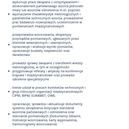
wykonuje prace związane z utrzymywaniem i
doskonaleniem państwowego wzorca jednostki
miary lub wzorców odniesienia m.in. poprzez:
wyznaczanie charakterystyk metrologicznych i
parametrów technicznych wzorca, prowadzenie
prac badawczo-rozwojowych, uczestniczenie w
porównaniach międzynarodowych
przeprowadza wzorcowania, ekspertyzy
przyrządów pomiarowych, zgłaszanych przez
klientów wewnętrznych i zewnętrznych,
opracowuje i analizuje wyniki pomiarów,
opracowuje budżety niepewności oraz
świadectwa
prowadzi sprawy związane z transferem wiedzy
metrologicznej, w tym w szczególności
przygotowuje referaty i artykuły na konferencje
krajowe i międzynarodowe oraz prowadzi
szkolenia specjalistyczne
bierze udział w pracach komitetów technicznych i
grup roboczych organizacji międzynarodowych:
CIPM, BIPM, EURAMET, OIML
opracowuje, sprawdza i aktualizuje dokumenty
systemu zarządzania dotyczące stanowisk
wzorców państwowych i odniesienia oraz
stanowisk pomiarowych (Dokumenty Główne,
Instrukcje wzorcowania, karty wyposażenia,
harmonogramy wzorcowania)