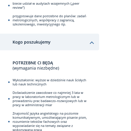
bierze udział w audytach wzajemnych („peer
review”)
przygotowuje dane potrzebne do planów: zadań
metrologicznych, współpracy z zagranicą,
szkoleniowego, inwestycyjnego itp.
Kogo poszukujemy
POTRZEBNE CI BĘDĄ
(wymagania niezbędne)
Wykształcenie: wyższe w dziedzinie nauk ścisłych
lub nauk technicznych
Doświadczenie zawodowe co najmniej 3 lata w
pracy w laboratorium metrologicznym lub w
prowadzeniu prac badawczo-rozwojowych lub w
pracy w administracji miar
Znajomość języka angielskiego na poziomie
komunikatywnym, umożliwiającym pisanie pism,
rozumienie tekstów fachowych oraz
wypowiadanie się na tematy związane z
wykonywaną pracą