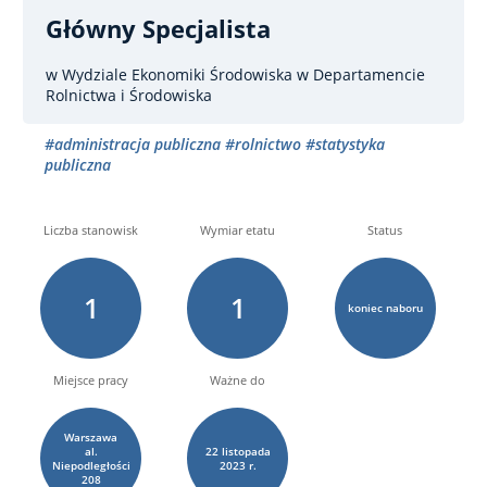
Główny Specjalista
w Wydziale Ekonomiki Środowiska w Departamencie
Rolnictwa i Środowiska
#administracja publiczna
#rolnictwo
#statystyka
publiczna
Liczba stanowisk
Wymiar etatu
Status
1
1
koniec naboru
Miejsce pracy
Ważne do
Warszawa
al.
22
listopada
Niepodległości
2023 r.
208