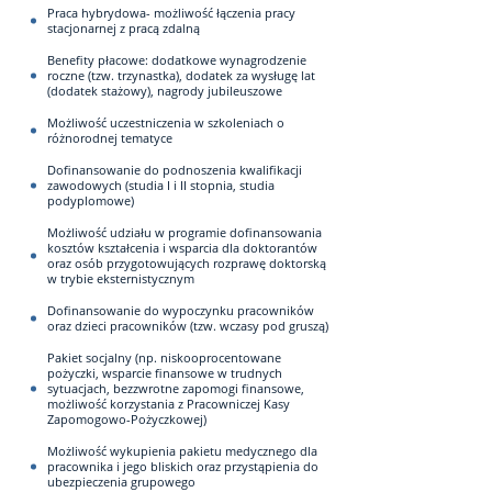
Praca hybrydowa- możliwość łączenia pracy
stacjonarnej z pracą zdalną
Benefity płacowe: dodatkowe wynagrodzenie
roczne (tzw. trzynastka), dodatek za wysługę lat
(dodatek stażowy), nagrody jubileuszowe
Możliwość uczestniczenia w szkoleniach o
różnorodnej tematyce
Dofinansowanie do podnoszenia kwalifikacji
zawodowych (studia I i II stopnia, studia
podyplomowe)
Możliwość udziału w programie dofinansowania
kosztów kształcenia i wsparcia dla doktorantów
oraz osób przygotowujących rozprawę doktorską
w trybie eksternistycznym
Dofinansowanie do wypoczynku pracowników
oraz dzieci pracowników (tzw. wczasy pod gruszą)
Pakiet socjalny (np. niskooprocentowane
pożyczki, wsparcie finansowe w trudnych
sytuacjach, bezzwrotne zapomogi finansowe,
możliwość korzystania z Pracowniczej Kasy
Zapomogowo-Pożyczkowej)
Możliwość wykupienia pakietu medycznego dla
pracownika i jego bliskich oraz przystąpienia do
ubezpieczenia grupowego