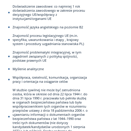
Doświadczenie zawodowe: co najmniej 1 rok
doświadczenia zawodowego w zakresie procesu
decyzyjnego UE/współpracy z
instytucjami/organami UE
Znajomość języka angielskiego na poziomie B2
Znajomość procesu legislacyjnego UE (m.in.
specyfika, uwarunkowania i etapy , krajowy
system i procedury uzgadniania stanowiska PL)
Znajomość problematyki integracyjnej, w tym
zagadnień związanych z polityką spójności,
podstaw prawnych UE
Myślenie analityczne
Współpraca, rzetelność, komunikacja, organizacja
pracy i orientacja na osiąganie celów
W służbie cywilnej nie może być zatrudniona
osoba, która w okresie od dnia 22 lipca 1944 r. do
dnia 31 lipca 1990 r. pracowała lub pełniła służbę
w organach bezpieczeństwa państwa lub była
współpracownikiem tych organów w rozumieniu
przepisów ustawy z dnia 18 października 2006 r. o
ujawnianiu informacji o dokumentach organów
bezpieczeństwa państwa z lat 1944–1990 oraz
treści tych dokumentów (nie dotyczy
kandydatek/kandydatów urodzonych 1 sierpnia
1972 r. lub później). Osoba wybrana do