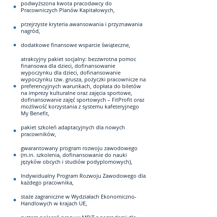
podwyższona kwota pracodawcy do
Pracowniczych Planów Kapitałowych,
przejrzyste kryteria awansowania i przyznawania
nagród,
dodatkowe finansowe wsparcie świąteczne,
atrakcyjny pakiet socjalny: bezzwrotna pomoc
finansowa dla dzieci, dofinansowanie
wypoczynku dla dzieci, dofinansowanie
wypoczynku tzw. grusza, pożyczki pracownicze na
preferencyjnych warunkach, dopłata do biletów
na imprezy kulturalne oraz zajęcia sportowe,
dofinansowanie zajęć sportowych – FitProfit oraz
możliwość korzystania z systemu kafeteryjnego
My Benefit,
pakiet szkoleń adaptacyjnych dla nowych
pracowników,
gwarantowany program rozwoju zawodowego
(m.in. szkolenia, dofinansowanie do nauki
języków obcych i studiów podyplomowych),
Indywidualny Program Rozwoju Zawodowego dla
każdego pracownika,
staże zagraniczne w Wydziałach Ekonomiczno-
Handlowych w krajach UE,