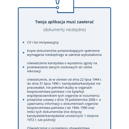
Twoja aplikacja musi zawierać
(dokumenty niezbędne)
CV i list motywacyjny
Kopie dokumentów potwierdzających spełnienie
wymagania niezbędnego w zakresie wykształcenia
oświadczenie kandydata o wyrażeniu zgody na
przetwarzanie danych osobowych do celów
rekrutacji
oświadczenie, że w okresie od dnia 22 lipca 1944 r.
do dnia 31 lipca 1990 r. kandydatka/kandydat nie
pracowała/ł, nie pełniła/ł służby w organach
bezpieczeństwa państwa i nie była/był
współpracownikiem tych organów w rozumieniu
przepisów ustawy z dnia 18 października 2006 r. o
ujawnianiu informacji o dokumentach organów
bezpieczeństwa państwa z lat 1944–1990 oraz
treści tych dokumentów (nie dotyczy
kandydatek/kandydatów urodzonych 1 sierpnia
1972 r. lub później)
Oświadczenie o posiadaniu obywatelstwa