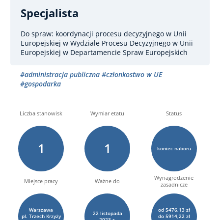
Specjalista
Do spraw: koordynacji procesu decyzyjnego w Unii
Europejskiej
w Wydziale Procesu Decyzyjnego w Unii
Europejskiej w Departamencie Spraw Europejskich
#administracja publiczna
#członkostwo w UE
#gospodarka
Liczba stanowisk
Wymiar etatu
Status
1
1
koniec naboru
Wynagrodzenie
Miejsce pracy
Ważne do
zasadnicze
Warszawa
od 5476,13 zł
22
listopada
pl. Trzech Krzyży
do 5914,22 zł
2023 r.