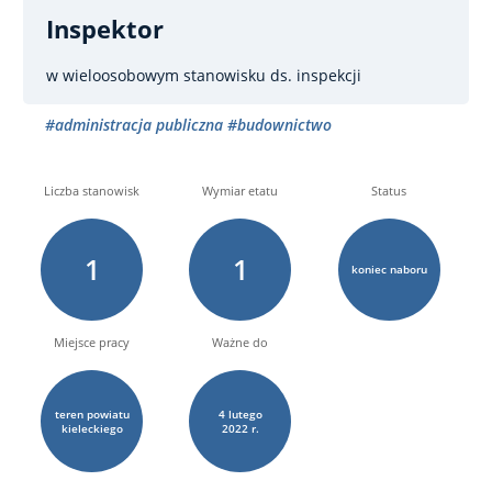
Inspektor
w wieloosobowym stanowisku ds. inspekcji
#administracja publiczna
#budownictwo
Liczba stanowisk
Wymiar etatu
Status
1
1
koniec naboru
Miejsce pracy
Ważne do
teren powiatu
4
lutego
kieleckiego
2022 r.