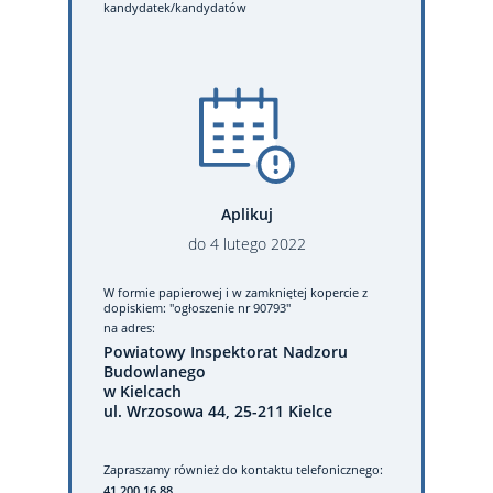
kandydatek/kandydatów
Aplikuj
do
4
lutego
2022
W formie papierowej
i w zamkniętej kopercie z
dopiskiem: "ogłoszenie nr 90793"
na adres:
Powiatowy Inspektorat Nadzoru
Budowlanego
w Kielcach
ul. Wrzosowa 44, 25-211 Kielce
Zapraszamy również do kontaktu telefonicznego:
41 200 16 88