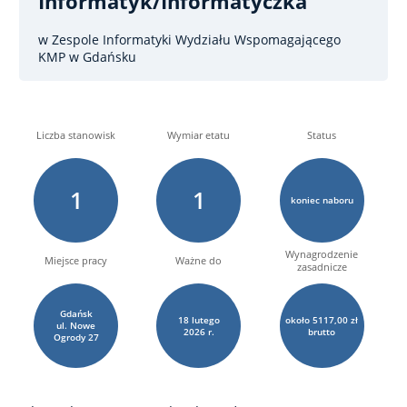
Informatyk/informatyczka
w Zespole Informatyki Wydziału Wspomagającego
KMP w Gdańsku
Liczba stanowisk
Wymiar etatu
Status
1
1
koniec naboru
Wynagrodzenie
Miejsce pracy
Ważne do
zasadnicze
Gdańsk
18
lutego
około 5117,00 zł
ul. Nowe
2026 r.
brutto
Ogrody
27