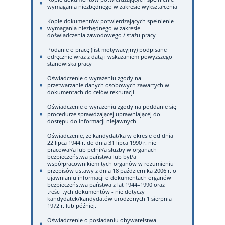
wymagania niezbędnego w zakresie wykształcenia
Kopie dokumentów potwierdzających spełnienie
wymagania niezbędnego w zakresie
doświadczenia zawodowego / stażu pracy
Podanie o pracę (list motywacyjny) podpisane
odręcznie wraz z datą i wskazaniem powyższego
stanowiska pracy
Oświadczenie o wyrażeniu zgody na
przetwarzanie danych osobowych zawartych w
dokumentach do celów rekrutacji
Oświadczenie o wyrażeniu zgody na poddanie się
procedurze sprawdzającej uprawniającej do
dostępu do informacji niejawnych
Oświadczenie, że kandydat/ka w okresie od dnia
22 lipca 1944 r. do dnia 31 lipca 1990 r. nie
pracował/a lub pełnił/a służby w organach
bezpieczeństwa państwa lub był/a
współpracownikiem tych organów w rozumieniu
przepisów ustawy z dnia 18 października 2006 r. o
ujawnianiu informacji o dokumentach organów
bezpieczeństwa państwa z lat 1944–1990 oraz
treści tych dokumentów - nie dotyczy
kandydatek/kandydatów urodzonych 1 sierpnia
1972 r. lub później.
Oświadczenie o posiadaniu obywatelstwa