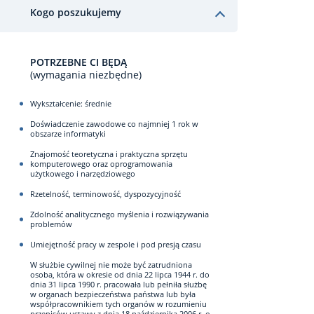
Kogo poszukujemy
POTRZEBNE CI BĘDĄ
(wymagania niezbędne)
Wykształcenie: średnie
Doświadczenie zawodowe co najmniej 1 rok w
obszarze informatyki
Znajomość teoretyczna i praktyczna sprzętu
komputerowego oraz oprogramowania
użytkowego i narzędziowego
Rzetelność, terminowość, dyspozycyjność
Zdolność analitycznego myślenia i rozwiązywania
problemów
Umiejętność pracy w zespole i pod presją czasu
W służbie cywilnej nie może być zatrudniona
osoba, która w okresie od dnia 22 lipca 1944 r. do
dnia 31 lipca 1990 r. pracowała lub pełniła służbę
w organach bezpieczeństwa państwa lub była
współpracownikiem tych organów w rozumieniu
przepisów ustawy z dnia 18 października 2006 r. o