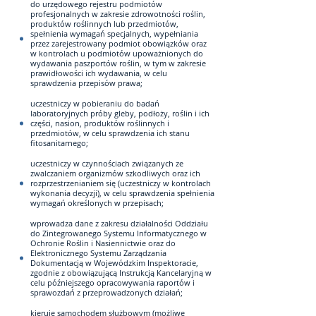
do urzędowego rejestru podmiotów
profesjonalnych w zakresie zdrowotności roślin,
produktów roślinnych lub przedmiotów,
spełnienia wymagań specjalnych, wypełniania
przez zarejestrowany podmiot obowiązków oraz
w kontrolach u podmiotów upoważnionych do
wydawania paszportów roślin, w tym w zakresie
prawidłowości ich wydawania, w celu
sprawdzenia przepisów prawa;
uczestniczy w pobieraniu do badań
laboratoryjnych próby gleby, podłoży, roślin i ich
części, nasion, produktów roślinnych i
przedmiotów, w celu sprawdzenia ich stanu
fitosanitarnego;
uczestniczy w czynnościach związanych ze
zwalczaniem organizmów szkodliwych oraz ich
rozprzestrzenianiem się (uczestniczy w kontrolach
wykonania decyzji), w celu sprawdzenia spełnienia
wymagań określonych w przepisach;
wprowadza dane z zakresu działalności Oddziału
do Zintegrowanego Systemu Informatycznego w
Ochronie Roślin i Nasiennictwie oraz do
Elektronicznego Systemu Zarządzania
Dokumentacją w Wojewódzkim Inspektoracie,
zgodnie z obowiązującą Instrukcją Kancelaryjną w
celu późniejszego opracowywania raportów i
sprawozdań z przeprowadzonych działań;
kieruje samochodem służbowym (możliwe