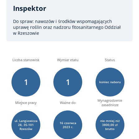
Inspektor
Do spraw: nawozów i środków wspomagających
uprawę roślin oraz nadzoru fitosanitarnego
Oddział
w Rzeszowie
Liczba stanowisk
Wymiar etatu
Status
1
1
koniec naboru
Wynagrodzenie
Miejsce pracy
Ważne do
zasadnicze
ul. Langiewicza
nie mniej niż
16
czerwca
28, 35-101
3800,00 zł
2023 r.
Rzeszów
brutto