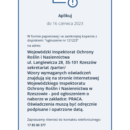
Aplikuj
do
16
czerwca
2023
W formie papierowej
i w zamkniętej kopercie z
dopiskiem: "ogłoszenie nr 121223"
na adres:
Wojewódzki Inspektorat Ochrony
Roślin i Nasiennictwa
ul. Langiewicza 28, 35-101 Rzeszów
sekretariat /parter/
Wzory wymaganych oświadczeń
znajdują się na stronie internetowej
Wojewódzkiego Inspektoratu
Ochrony Roślin i Nasiennictwa w
Rzeszowie - pod ogłoszeniem o
naborze w zakładce: PRACA.
Oświadczenia muszą być odręcznie
podpisane i opatrzone datą.
Zapraszamy również do kontaktu telefonicznego:
17 85 00 377