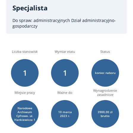
Specjalista
Do spraw: administracyjnych
Dział administracyjno-
gospodarczy
Liczba stanowisk
Wymiar etatu
Status
1
1
koniec naboru
Wynagrodzenie
Miejsce pracy
Ważne do
zasadnicze
Narodowe
Archiwum
10
marca
3900,00 zł
Cyfrowe. ul.
2023 r.
brutto
Hankiewicza 1