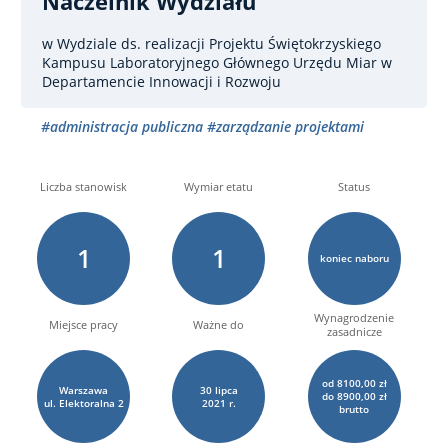
Naczelnik Wydziału
w Wydziale ds. realizacji Projektu Świętokrzyskiego
Kampusu Laboratoryjnego Głównego Urzędu Miar w
Departamencie Innowacji i Rozwoju
#administracja publiczna
#zarządzanie projektami
Liczba stanowisk
Wymiar etatu
Status
1
1
koniec naboru
Wynagrodzenie
Miejsce pracy
Ważne do
zasadnicze
od 8100,00 zł
Warszawa
30
lipca
do 8900,00 zł
ul. Elektoralna
2
2021 r.
brutto