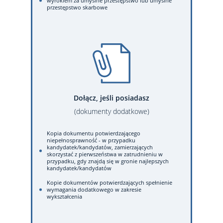
wyrokiem za umyślne przestępstwo lub umyślne
przestępstwo skarbowe
Dołącz, jeśli posiadasz
(dokumenty dodatkowe)
Kopia dokumentu potwierdzającego
niepełnosprawność - w przypadku
kandydatek/kandydatów, zamierzających
skorzystać z pierwszeństwa w zatrudnieniu w
przypadku, gdy znajdą się w gronie najlepszych
kandydatek/kandydatów
Kopie dokumentów potwierdzających spełnienie
wymagania dodatkowego w zakresie
wykształcenia