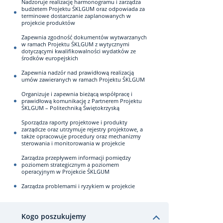
Nadzoruje realizację harmonogramu i zarządza
budżetem Projektu ŚKLGUM oraz odpowiada za
terminowe dostarczanie zaplanowanych w
projekcie produktów
Zapewnia zgodność dokumentów wytwarzanych
w ramach Projektu ŚKLGUM z wytycznymi
dotyczącymi kwalifikowalności wydatków ze
środków europejskich
Zapewnia nadzór nad prawidłową realizacją
umów zawieranych w ramach Projektu ŚKLGUM
Organizuje i zapewnia bieżącą współpracę i
prawidłową komunikację z Partnerem Projektu
ŚKLGUM – Politechniką Świętokrzyską
Sporządza raporty projektowe i produkty
zarządcze oraz utrzymuje rejestry projektowe, a
także opracowuje procedury oraz mechanizmy
sterowania i monitorowania w projekcie
Zarządza przepływem informacji pomiędzy
poziomem strategicznym a poziomem
operacyjnym w Projekcie ŚKLGUM
Zarządza problemami i ryzykiem w projekcie
Kogo poszukujemy