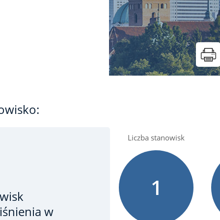
owisko:
Liczba stanowisk
1
wisk
iśnienia
w