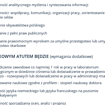
ność analitycznego myślenia i syntezowania informacji
ności: współpracy, komunikacji, organizacji pracy, zorientowanie
ie celów
nie obywatelstwa polskiego
anie z pełni praw publicznych
zanie prawomocnym wyrokiem za umyślne przestępstwo lub umy
ępstwo skarbowe
KOWYM ATUTEM BĘDZIE
(wymagania dodatkowe)
czenie zawodowe co najmniej 1 rok w pracy w laboratorium
gicznym w dziedzinie ciśnienia lub doświadczenie w prowadzeni
o - rozwojowych lub doświadczenie w pracy w administracji mia
owanie naukowe zgodne z profilem - stopień naukowy doktora
ść języka niemieckiego lub języka francuskiego na poziomie
ikatywnym
ność sporządzania ocen, analiz i prognoz