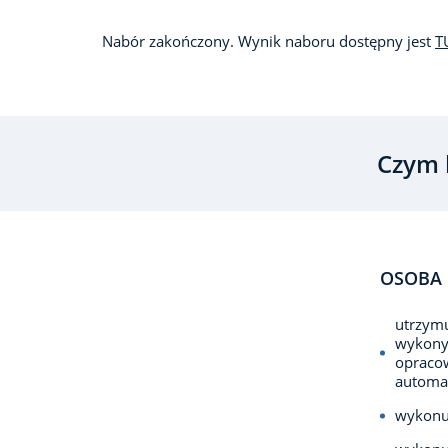
Nabór zakończony. Wynik naboru dostępny jest
T
Czym 
OSOBA 
utrzymu
wykony
opraco
automa
wykonu