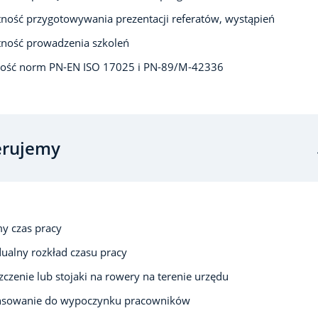
ność przygotowywania prezentacji referatów, wystąpień
tność prowadzenia szkoleń
ość norm PN-EN ISO 17025 i PN-89/M-42336
erujemy
y czas pracy
ualny rozkład czasu pracy
czenie lub stojaki na rowery na terenie urzędu
nsowanie do wypoczynku pracowników