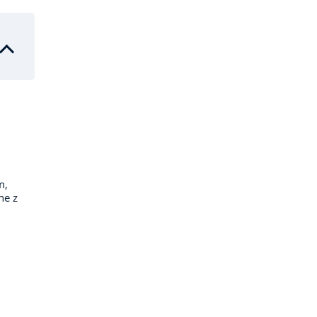
m,
ne z