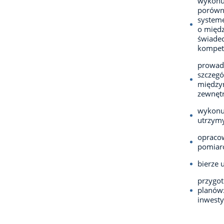
wykonuj
porówn
systeme
o międ
świadec
kompete
prowadz
szczegó
międzyn
zewnętr
wykonuj
utrzym
opracow
pomiaro
bierze 
przygot
planów:
inwesty