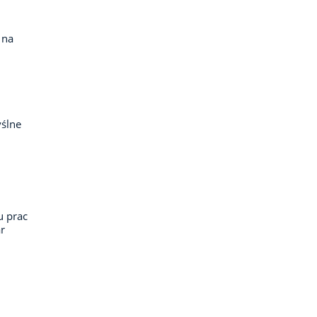
 na
ślne
u prac
r