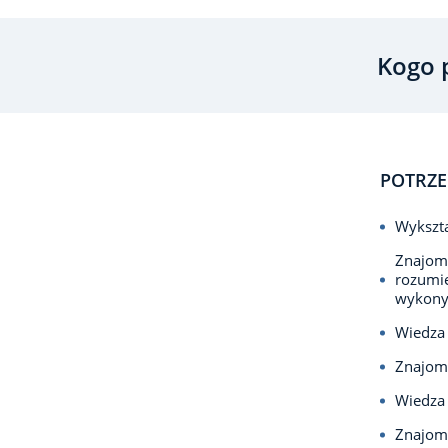
Kogo 
POTRZE
Wykszta
Znajomo
rozumie
wykony
Wiedza 
Znajom
Wiedza 
Znajom