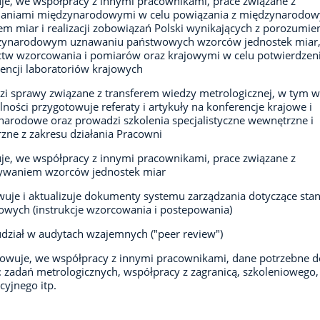
e, we współpracy z innymi pracownikami, prace związane z
aniami międzynarodowymi w celu powiązania z międzynarodo
m miar i realizacji zobowiązań Polski wynikających z porozumi
zynarodowym uznawaniu państwowych wzorców jednostek miar
tw wzorcowania i pomiarów oraz krajowymi w celu potwierdzen
ncji laboratoriów krajowych
i sprawy związane z transferem wiedzy metrologicznej, w tym w
lności przygotowuje referaty i artykuły na konferencje krajowe i
arodowe oraz prowadzi szkolenia specjalistyczne wewnętrzne i
zne z zakresu działania Pracowni
e, we współpracy z innymi pracownikami, prace związane z
ywaniem wzorców jednostek miar
uje i aktualizuje dokumenty systemu zarządzania dotyczące sta
wych (instrukcje wzorcowania i postepowania)
udział w audytach wzajemnych ("peer review")
owuje, we współpracy z innymi pracownikami, dane potrzebne d
 zadań metrologicznych, współpracy z zagranicą, szkoleniowego,
cyjnego itp.