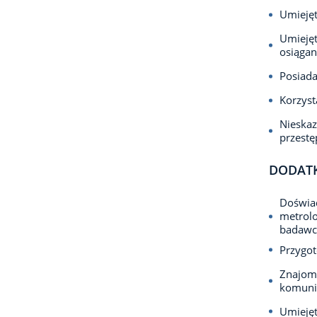
Umiejęt
Umiejęt
osiągan
Posiada
Korzyst
Nieska
przest
DODAT
Doświad
metrolo
badawcz
Przygot
Znajomo
komun
Umiejęt