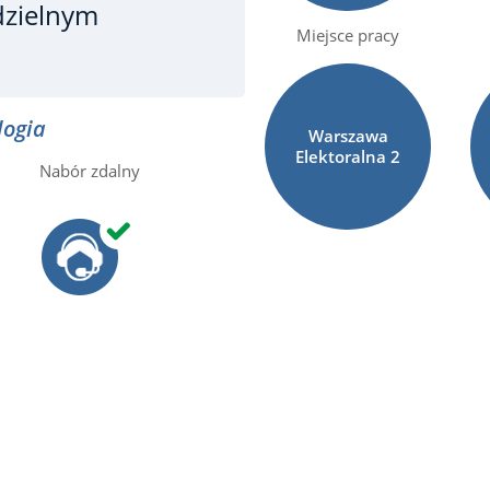
dzielnym
Miejsce pracy
logia
Warszawa
Elektoralna
2
Nabór zdalny