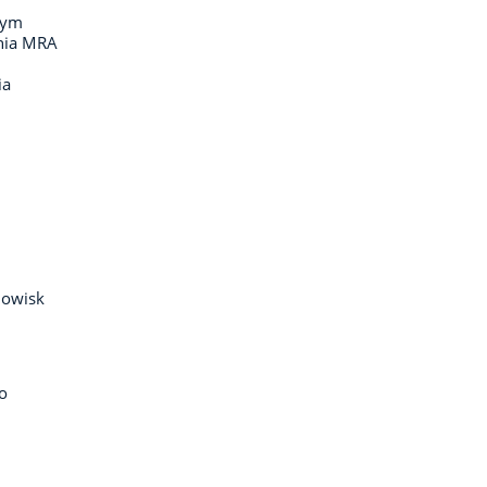
wym
enia MRA
,
ia
nowisk
o