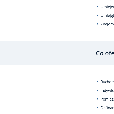
Umiejęt
Umieję
Znajom
Co of
Ruchom
Indywid
Pomiesz
Dofina