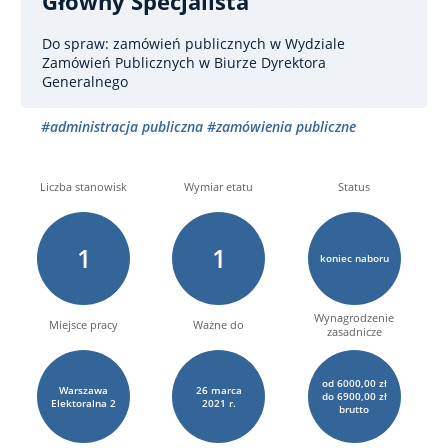
Główny Specjalista
Do spraw: zamówień publicznych
w Wydziale
Zamówień Publicznych w Biurze Dyrektora
Generalnego
#administracja publiczna
#zamówienia publiczne
Liczba stanowisk
Wymiar etatu
Status
1
1
koniec naboru
Wynagrodzenie
Miejsce pracy
Ważne do
zasadnicze
od 6000,00 zł
Warszawa
26
marca
do 6900,00 zł
Elektoralna
2
2021 r.
brutto