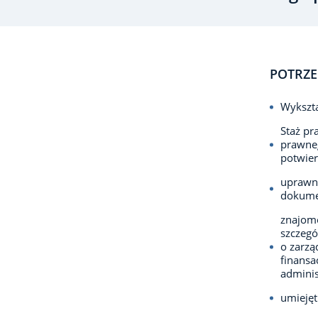
POTRZE
Wykszta
Staż pr
prawneg
potwie
uprawn
dokum
znajomo
szczegó
o zarz
finansa
adminis
umiejęt