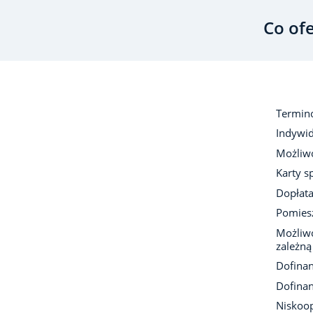
Co of
Termin
Indywid
Możliwo
Karty s
Dopłata
Pomiesz
Możliwo
zależną
Dofina
Dofina
Niskoo