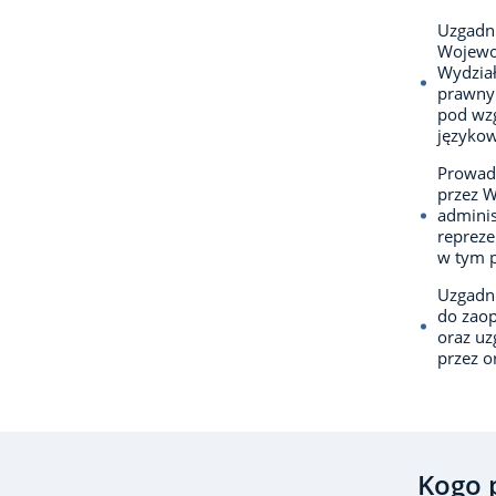
Uzgadn
Wojewo
Wydział
prawnym
pod wzg
językow
Prowadz
przez 
adminis
repreze
w tym 
Uzgadni
do zaop
oraz u
przez o
Kogo 