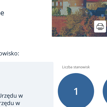
ie
owisko:
Liczba stanowisk
1
 Urzędu
w
rzędu w