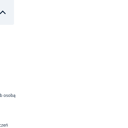
ub osobą
czeń