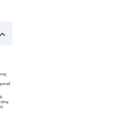
wnej
 porad
rb
ralną
ez