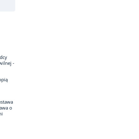
adcy
ilnej -
opią
ustawa
tawa o
mi