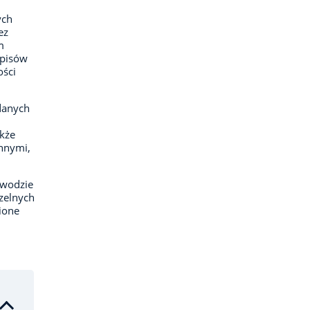
ych
ez
m
episów
ości
danych
akże
hnymi,
ewodzie
zelnych
ione