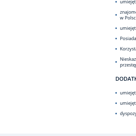
umiejęt
znajomo
w Polsc
umiejęt
Posiada
Korzyst
Nieska
przest
DODAT
umiejęt
umiejęt
dyspoz