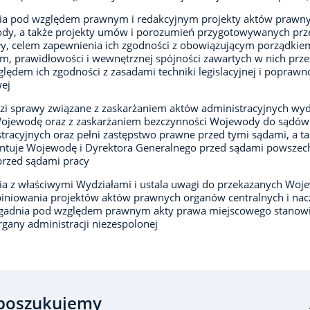
ia pod względem prawnym i redakcyjnym projekty aktów prawn
dy, a także projekty umów i porozumień przygotowywanych prz
y, celem zapewnienia ich zgodności z obowiązującym porządkie
, prawidłowości i wewnętrznej spójności zawartych w nich prz
lędem ich zgodności z zasadami techniki legislacyjnej i poprawn
ej
i sprawy związane z zaskarżaniem aktów administracyjnych wy
Wojewodę oraz z zaskarżaniem bezczynności Wojewody do sądów
tracyjnych oraz pełni zastępstwo prawne przed tymi sądami, a t
ntuje Wojewodę i Dyrektora Generalnego przed sądami powszec
przed sądami pracy
a z właściwymi Wydziałami i ustala uwagi do przekazanych Woj
iniowania projektów aktów prawnych organów centralnych i nac
zgadnia pod względem prawnym akty prawa miejscowego stanow
rgany administracji niezespolonej
poszukujemy