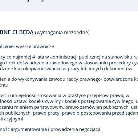
BNE CI BĘDĄ
(wymagania niezbędne)
łcenie: wyższe prawnicze
acy co najmniej 4 lata w administracji publicznej na stanowisku r
o i rok doświadczenia zawodowego w stosowaniu procedury cyw
rdzone kserokopiami świadectw pracy lub innych dokumentów
ienia do wykonywania zawodu radcy prawnego- potwierdzone k
entu
ść i umiejętność stosowania w praktyce przepisów prawa, w
lności ustaw: kodeks cywilny i kodeks postępowania cywilnego, 
ądzaniu mieniem państwowym, prawo zamówień publicznych, us
ch publicznych, prawo pracy, prawo o postępowaniu przed sąda
tracyjnymi
ność argumentowania i prowadzenia negocjacji