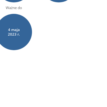
Ważne do
4
maja
2023 r.