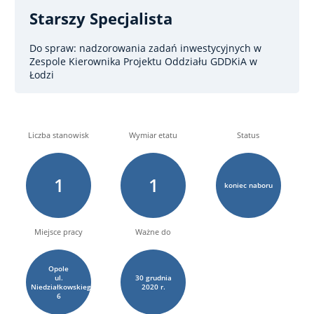
Starszy Specjalista
Do spraw: nadzorowania zadań inwestycyjnych
w
Zespole Kierownika Projektu Oddziału GDDKiA w
Łodzi
Liczba stanowisk
Wymiar etatu
Status
1
1
koniec naboru
Miejsce pracy
Ważne do
Opole
ul.
30
grudnia
Niedziałkowskiego
2020 r.
6