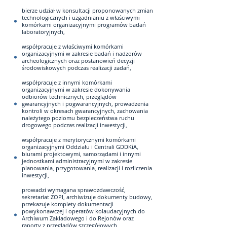
bierze udział w konsultacji proponowanych zmian
technologicznych i uzgadnianiu z właściwymi
komórkami organizacyjnymi programów badań
laboratoryjnych,
współpracuje z właściwymi komórkami
organizacyjnymi w zakresie badań i nadzorów
archeologicznych oraz postanowień decyzji
środowiskowych podczas realizacji zadań,
współpracuje z innymi komórkami
organizacyjnymi w zakresie dokonywania
odbiorów technicznych, przeglądów
gwarancyjnych i pogwarancyjnych, prowadzenia
kontroli w okresach gwarancyjnych, zachowania
należytego poziomu bezpieczeństwa ruchu
drogowego podczas realizacji inwestycji,
współpracuje z merytorycznymi komórkami
organizacyjnymi Oddziału i Centrali GDDKiA,
biurami projektowymi, samorządami i innymi
jednostkami administracyjnymi w zakresie
planowania, przygotowania, realizacji i rozliczenia
inwestycji,
prowadzi wymagana sprawozdawczość,
sekretariat ZOPI, archiwizuje dokumenty budowy,
przekazuje komplety dokumentacji
powykonawczej i operatów kolaudacyjnych do
Archiwum Zakładowego i do Rejonów oraz
raporty z przeglądów szczegółowych