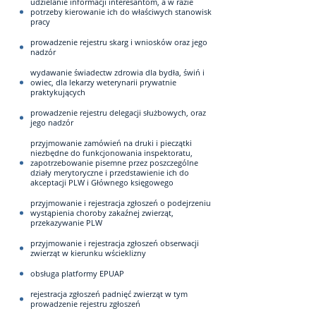
udzielanie informacji interesantom, a w razie
potrzeby kierowanie ich do właściwych stanowisk
pracy
prowadzenie rejestru skarg i wniosków oraz jego
nadzór
wydawanie świadectw zdrowia dla bydła, świń i
owiec, dla lekarzy weterynarii prywatnie
praktykujących
prowadzenie rejestru delegacji służbowych, oraz
jego nadzór
przyjmowanie zamówień na druki i pieczątki
niezbędne do funkcjonowania inspektoratu,
zapotrzebowanie pisemne przez poszczególne
działy merytoryczne i przedstawienie ich do
akceptacji PLW i Głównego księgowego
przyjmowanie i rejestracja zgłoszeń o podejrzeniu
wystąpienia choroby zakaźnej zwierząt,
przekazywanie PLW
przyjmowanie i rejestracja zgłoszeń obserwacji
zwierząt w kierunku wścieklizny
obsługa platformy EPUAP
rejestracja zgłoszeń padnięć zwierząt w tym
prowadzenie rejestru zgłoszeń