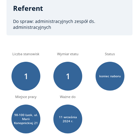
Referent
Do spraw: administracyjnych
zespół ds.
administracyjnych
Liczba stanowisk
Wymiar etatu
Status
1
1
koniec naboru
Miejsce pracy
Ważne do
98-100 Łask, ul.
11
września
Marii
2024 r.
Konopnickiej 21