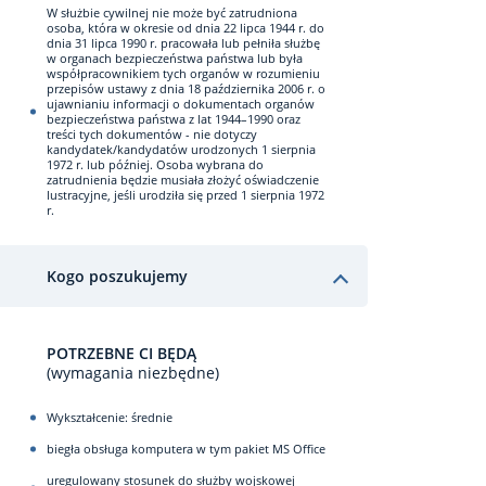
W służbie cywilnej nie może być zatrudniona
osoba, która w okresie od dnia 22 lipca 1944 r. do
dnia 31 lipca 1990 r. pracowała lub pełniła służbę
w organach bezpieczeństwa państwa lub była
współpracownikiem tych organów w rozumieniu
przepisów ustawy z dnia 18 października 2006 r. o
ujawnianiu informacji o dokumentach organów
bezpieczeństwa państwa z lat 1944–1990 oraz
treści tych dokumentów - nie dotyczy
kandydatek/kandydatów urodzonych 1 sierpnia
1972 r. lub później. Osoba wybrana do
zatrudnienia będzie musiała złożyć oświadczenie
lustracyjne, jeśli urodziła się przed 1 sierpnia 1972
r.
Kogo poszukujemy
POTRZEBNE CI BĘDĄ
(wymagania niezbędne)
Wykształcenie: średnie
biegła obsługa komputera w tym pakiet MS Office
uregulowany stosunek do służby wojskowej