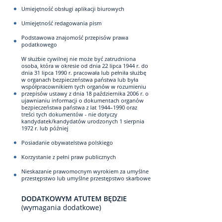
Umiejętność obsługi aplikacji biurowych
Umiejętność redagowania pism
Podstawowa znajomość przepisów prawa
podatkowego
W służbie cywilnej nie może być zatrudniona
osoba, która w okresie od dnia 22 lipca 1944 r. do
dnia 31 lipca 1990 r. pracowała lub pełniła służbę
w organach bezpieczeństwa państwa lub była
współpracownikiem tych organów w rozumieniu
przepisów ustawy z dnia 18 października 2006 r. o
ujawnianiu informacji o dokumentach organów
bezpieczeństwa państwa z lat 1944–1990 oraz
treści tych dokumentów - nie dotyczy
kandydatek/kandydatów urodzonych 1 sierpnia
1972 r. lub później
Posiadanie obywatelstwa polskiego
Korzystanie z pełni praw publicznych
Nieskazanie prawomocnym wyrokiem za umyślne
przestępstwo lub umyślne przestępstwo skarbowe
DODATKOWYM ATUTEM BĘDZIE
(wymagania dodatkowe)