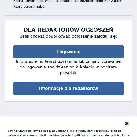
konkretnych ogłoszeń – kontaktuj się bezpośrednio z urzędem,
który ogłosił nabór.
DLA REDAKTORÓW OGŁOSZEŃ
Jeśli chcesz opublikować ogłoszenie zaloguj się:
Logowanie
Informacje na temat uzyskania lub zmiany uprawnień
do logowania znajdziesz po kliknięciu w poniższy
przycisk:
Informacje dla redaktorów
×
Deklaracja dostępności
|
Polityka prywatności
|
XML
Strona używa plików cookies, aby ułatwić Tobie korzystanie z serwisu oraz do
celów statystycznych. Jeśli nie blokujesz tych plików, to zgadzasz się na ich użycie