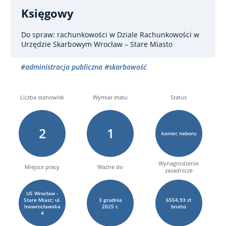
Księgowy
Do spraw: rachunkowości
w Dziale Rachunkowości w
Urzędzie Skarbowym Wrocław – Stare Miasto
#administracja publiczna
#skarbowość
Liczba stanowisk
Wymiar etatu
Status
2
1
koniec naboru
Wynagrodzenie
Miejsce pracy
Ważne do
zasadnicze
US Wrocław -
Stare Miast; ul.
3
grudnia
6554,93 zł
Inowrocławska
2025 r.
brutto
4