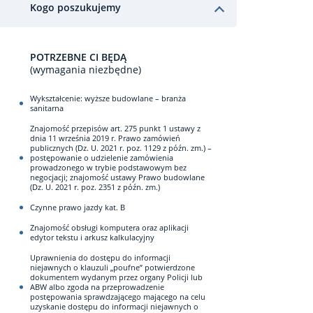
Kogo poszukujemy
POTRZEBNE CI BĘDĄ
(wymagania niezbędne)
Wykształcenie: wyższe budowlane – branża
sanitarna
Znajomość przepisów art. 275 punkt 1 ustawy z
dnia 11 września 2019 r. Prawo zamówień
publicznych (Dz. U. 2021 r. poz. 1129 z późn. zm.) –
postępowanie o udzielenie zamówienia
prowadzonego w trybie podstawowym bez
negocjacji; znajomość ustawy Prawo budowlane
(Dz. U. 2021 r. poz. 2351 z późn. zm.)
Czynne prawo jazdy kat. B
Znajomość obsługi komputera oraz aplikacji
edytor tekstu i arkusz kalkulacyjny
Uprawnienia do dostępu do informacji
niejawnych o klauzuli „poufne” potwierdzone
dokumentem wydanym przez organy Policji lub
ABW albo zgoda na przeprowadzenie
postępowania sprawdzającego mającego na celu
uzyskanie dostępu do informacji niejawnych o