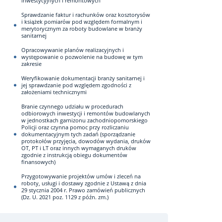
inwestycyjnych i remontowych
Sprawdzanie faktur i rachunków oraz kosztorysów
i książek pomiarów pod względem formalnym i
merytorycznym za roboty budowlane w branży
sanitarnej
Opracowywanie planów realizacyjnych i
występowanie o pozwolenie na budowę w tym
zakresie
Weryfikowanie dokumentacji branży sanitarnej i
jej sprawdzanie pod względem zgodności z
założeniami technicznymi
Branie czynnego udziału w procedurach
odbiorowych inwestycji i remontów budowlanych
w jednostkach garnizonu zachodniopomorskiego
Policji oraz czynna pomoc przy rozliczaniu
dokumentacyjnym tych zadań (sporządzanie
protokołów przyjęcia, dowodów wydania, druków
OT, PT i LT oraz innych wymaganych druków
zgodnie z instrukcją obiegu dokumentów
finansowych)
Przygotowywanie projektów umów i zleceń na
roboty, usługi i dostawy zgodnie z Ustawą z dnia
29 stycznia 2004 r. Prawo zamówień publicznych
(Dz. U. 2021 poz. 1129 z późn. zm.)