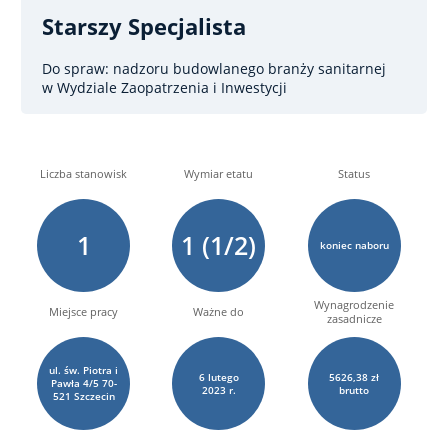
Starszy Specjalista
Do spraw: nadzoru budowlanego branży sanitarnej
w Wydziale Zaopatrzenia i Inwestycji
Liczba stanowisk
Wymiar etatu
Status
1
1 (1/2)
koniec naboru
Wynagrodzenie
Miejsce pracy
Ważne do
zasadnicze
ul. św. Piotra i
6
lutego
5626,38 zł
Pawła 4/5 70-
2023 r.
brutto
521 Szczecin