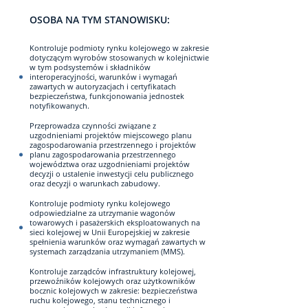
OSOBA NA TYM STANOWISKU:
Kontroluje podmioty rynku kolejowego w zakresie
dotyczącym wyrobów stosowanych w kolejnictwie
w tym podsystemów i składników
interoperacyjności, warunków i wymagań
zawartych w autoryzacjach i certyfikatach
bezpieczeństwa, funkcjonowania jednostek
notyfikowanych.
Przeprowadza czynności związane z
uzgodnieniami projektów miejscowego planu
zagospodarowania przestrzennego i projektów
planu zagospodarowania przestrzennego
województwa oraz uzgodnieniami projektów
decyzji o ustalenie inwestycji celu publicznego
oraz decyzji o warunkach zabudowy.
Kontroluje podmioty rynku kolejowego
odpowiedzialne za utrzymanie wagonów
towarowych i pasażerskich eksploatowanych na
sieci kolejowej w Unii Europejskiej w zakresie
spełnienia warunków oraz wymagań zawartych w
systemach zarządzania utrzymaniem (MMS).
Kontroluje zarządców infrastruktury kolejowej,
przewoźników kolejowych oraz użytkowników
bocznic kolejowych w zakresie: bezpieczeństwa
ruchu kolejowego, stanu technicznego i