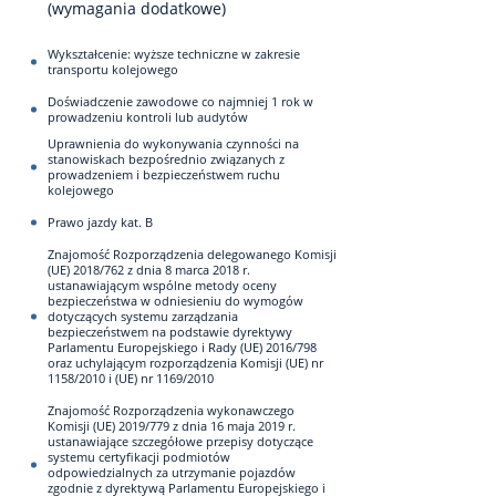
(wymagania dodatkowe)
Wykształcenie: wyższe techniczne w zakresie
transportu kolejowego
Doświadczenie zawodowe co najmniej 1 rok w
prowadzeniu kontroli lub audytów
Uprawnienia do wykonywania czynności na
stanowiskach bezpośrednio związanych z
prowadzeniem i bezpieczeństwem ruchu
kolejowego
Prawo jazdy kat. B
Znajomość Rozporządzenia delegowanego Komisji
(UE) 2018/762 z dnia 8 marca 2018 r.
ustanawiającym wspólne metody oceny
bezpieczeństwa w odniesieniu do wymogów
dotyczących systemu zarządzania
bezpieczeństwem na podstawie dyrektywy
Parlamentu Europejskiego i Rady (UE) 2016/798
oraz uchylającym rozporządzenia Komisji (UE) nr
1158/2010 i (UE) nr 1169/2010
Znajomość Rozporządzenia wykonawczego
Komisji (UE) 2019/779 z dnia 16 maja 2019 r.
ustanawiające szczegółowe przepisy dotyczące
systemu certyfikacji podmiotów
odpowiedzialnych za utrzymanie pojazdów
zgodnie z dyrektywą Parlamentu Europejskiego i