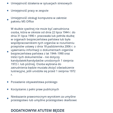
Umiejętność działania w sytuacjach stresowych
Umiejętność pracy w zespole
Umiejętność obsługi komputera w zakresie
pakietu MS Office
W służbie cywilnej nie może być zatrudniona
osoba, która w okresie od dnia 22 lipca 1944 r. do
dnia 31 lipca 1990 r. pracowała lub pełniła służbę
w organach bezpieczeństwa państwa lub była
współpracownikiem tych organów w rozumieniu
przepisów ustawy z dnia 18 października 2006 r. o
ujawnianiu informacji o dokumentach organów
bezpieczeństwa państwa z lat 1944–1990 oraz
treści tych dokumentów - nie dotyczy
kandydatek/kandydatów urodzonych 1 sierpnia
1972 r. lub później. Osoba wybrana do
zatrudnienia będzie musiała złożyć oświadczenie
lustracyjne, jeśli urodziła się przed 1 sierpnia 1972
r.
Posiadanie obywatelstwa polskiego
Korzystanie z pełni praw publicznych
Nieskazanie prawomocnym wyrokiem za umyślne
przestępstwo lub umyślne przestępstwo skarbowe
DODATKOWYM ATUTEM BĘDZIE