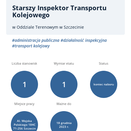
Starszy Inspektor Transportu
Kolejowego
w Oddziale Terenowym w Szczecinie
#administracja publiczna
#działalność inspekcyjna
#transport kolejowy
Liczba stanowisk
Wymiar etatu
Status
1
1
koniec naboru
Miejsce pracy
Ważne do
Al. Wojska
18
grudnia
Polskiego 184C
2023 r.
71-256 Szczecin