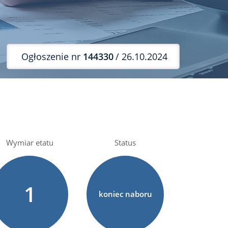
Ogłoszenie nr
144330
/ 26.10.2024
Wymiar etatu
Status
1
koniec naboru