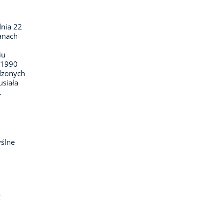
dnia 22
ganach
iu
–1990
dzonych
usiała
.
ślne
z