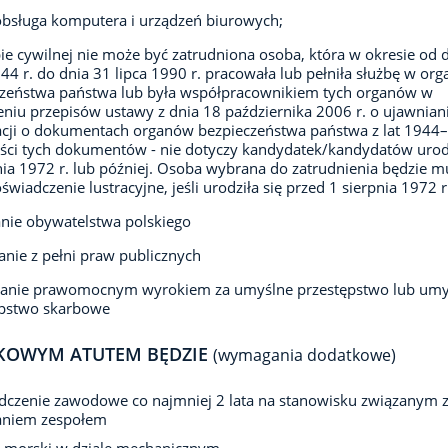
obsługa komputera i urządzeń biurowych;
ie cywilnej nie może być zatrudniona osoba, która w okresie od 
944 r. do dnia 31 lipca 1990 r. pracowała lub pełniła służbę w or
czeństwa państwa lub była współpracownikiem tych organów w
niu przepisów ustawy z dnia 18 października 2006 r. o ujawnian
cji o dokumentach organów bezpieczeństwa państwa z lat 1944
eści tych dokumentów - nie dotyczy kandydatek/kandydatów uro
nia 1972 r. lub później. Osoba wybrana do zatrudnienia będzie m
oświadczenie lustracyjne, jeśli urodziła się przed 1 sierpnia 1972 r
nie obywatelstwa polskiego
anie z pełni praw publicznych
zanie prawomocnym wyrokiem za umyślne przestępstwo lub umy
ępstwo skarbowe
KOWYM ATUTEM BĘDZIE
(wymagania dodatkowe)
czenie zawodowe co najmniej 2 lata na stanowisku związanym 
aniem zespołem
 morski w dziale mechanicznym