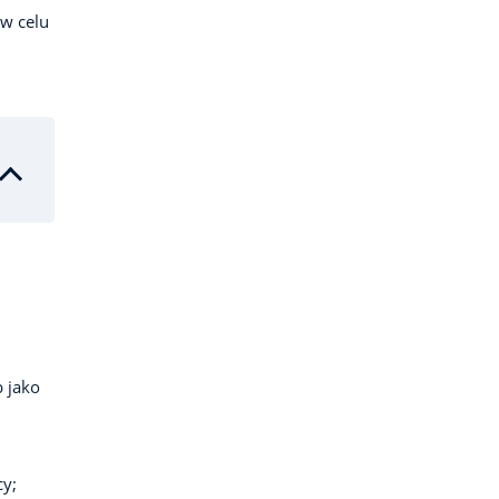
 w celu
 jako
cy;