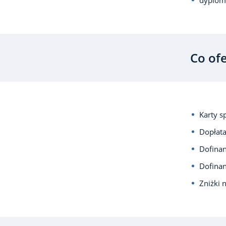
Co of
Karty s
Dopłata
Dofina
Dofina
Zniżki