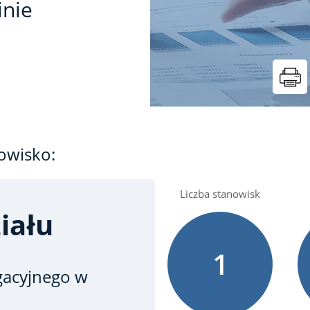
inie
owisko:
Liczba stanowisk
iału
1
gacyjnego w