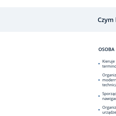
Czym 
OSOBA 
Kieruje
termino
Organiz
moderni
technic
Sporząd
nawigac
Organiz
urządze