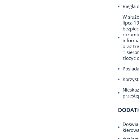
Biegła 
W służb
lipca 1
bezpie
rozumie
informa
oraz tr
1 sierp
złożyć 
Posiada
Korzyst
Nieska
przest
DODAT
Doświad
kierow
dyplom