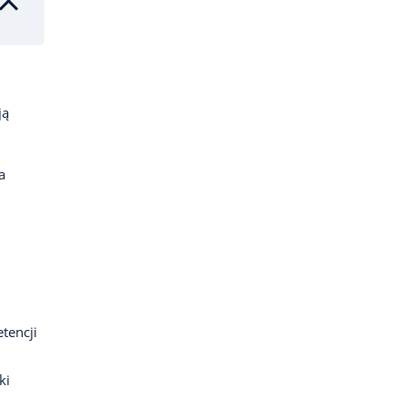
ją
a
tencji
ki