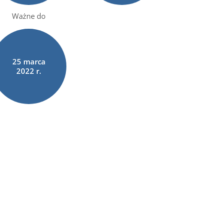
Ważne do
25
marca
2022 r.