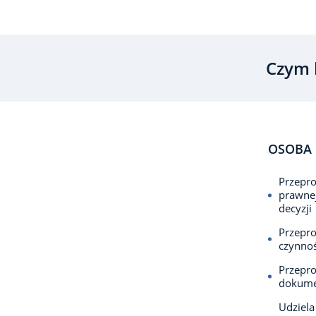
Czym 
OSOBA 
Przepr
prawnej
decyzji
Przepr
czynno
Przepr
dokumen
Udziela