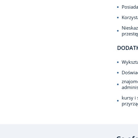
Posiada
Korzyst
Nieska
przest
DODAT
Wykszta
Doświa
znajom
adminis
kursy i
przyrz