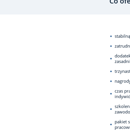
Co of
stabiln
zatrudn
dodatek
zasadn
trzynas
nagrody
czas pr
indywid
szkolen
zawod
pakiet 
pracown