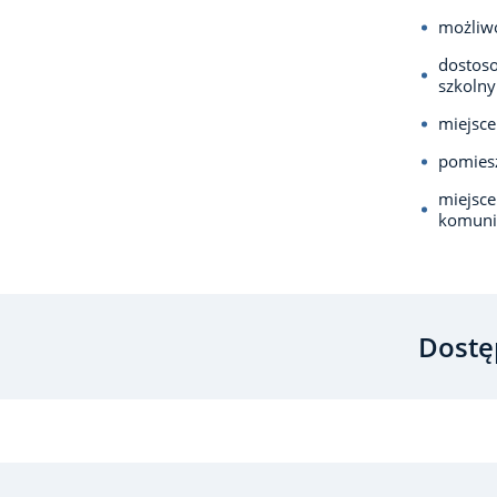
możliwo
dostos
szkolny
miejsce
pomiesz
miejsce
komuni
Dostę