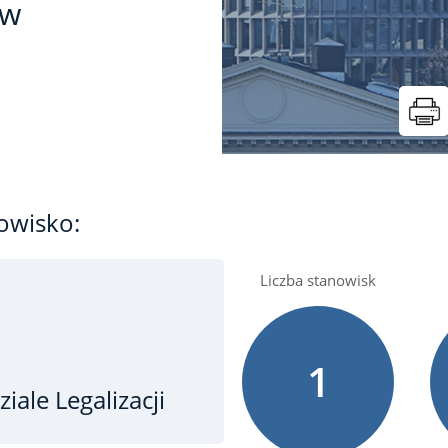
 w
owisko:
Liczba stanowisk
1
iale Legalizacji