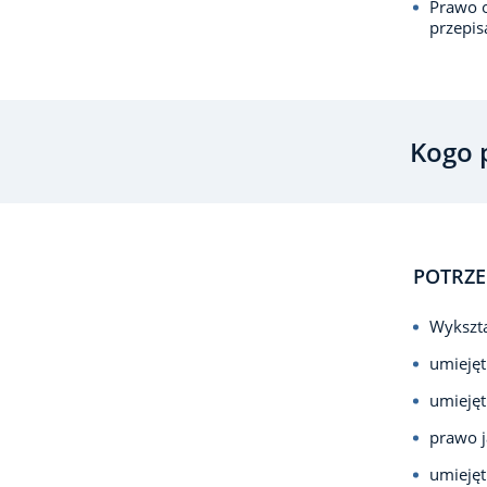
Prawo o
przepi
Kogo 
POTRZE
Wykszta
umiejęt
umiejęt
prawo j
umiejęt