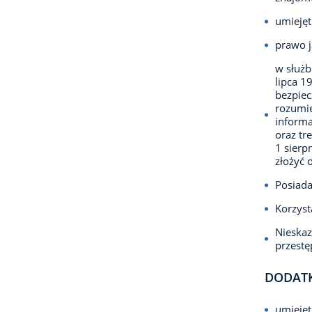
umiejęt
prawo j
w służb
lipca 1
bezpie
rozumie
informa
oraz tr
1 sierp
złożyć 
Posiada
Korzyst
Nieska
przest
DODAT
umiejęt