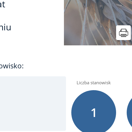
at
niu
owisko:
Liczba stanowisk
1