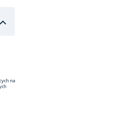
cych na
ych