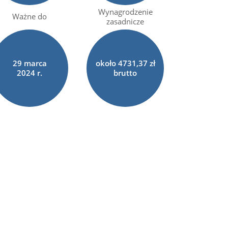
Wynagrodzenie
Ważne do
zasadnicze
29
marca
około 4731,37 zł
2024 r.
brutto