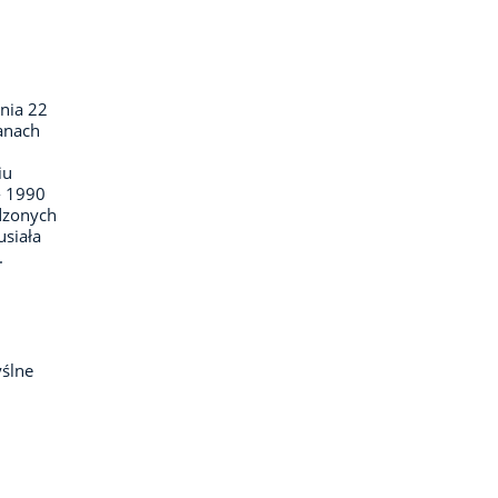
dnia 22
ganach
iu
- 1990
dzonych
usiała
.
ślne