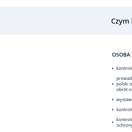
Czym 
OSOBA 
kontrol
prowadz
polski 
obrót n
wystawi
kontrol
kontrol
ochrony