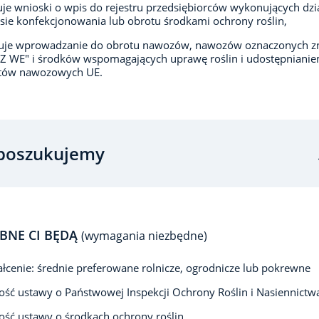
je wnioski o wpis do rejestru przedsiębiorców wykonujących dzi
sie konfekcjonowania lub obrotu środkami ochrony roślin,
luje wprowadzanie do obrotu nawozów, nawozów oznaczonych 
 WE" i środków wspomagających uprawę roślin i udostępniani
tów nawozowych UE.
poszukujemy
BNE CI BĘDĄ
(wymagania niezbędne)
łcenie: średnie preferowane rolnicze, ogrodnicze lub pokrewne
ść ustawy o Państwowej Inspekcji Ochrony Roślin i Nasiennictw
ść ustawy o środkach ochrony roślin,