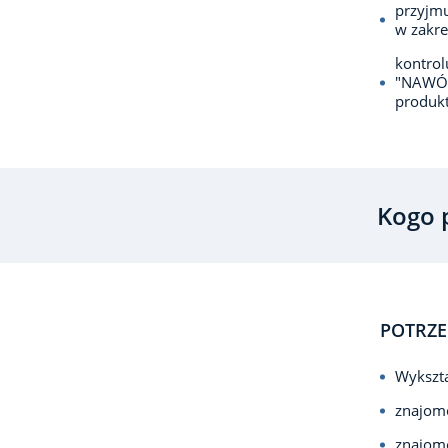
przyjmu
w zakre
kontro
"NAWÓZ
produk
Kogo 
POTRZE
Wykszta
znajomo
znajomo