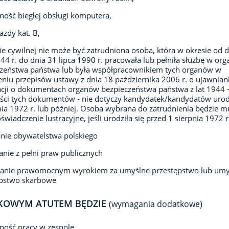
ność biegłej obsługi komputera,
azdy kat. B,
ie cywilnej nie może być zatrudniona osoba, która w okresie od 
944 r. do dnia 31 lipca 1990 r. pracowała lub pełniła służbę w or
czeństwa państwa lub była współpracownikiem tych organów w
niu przepisów ustawy z dnia 18 października 2006 r. o ujawnian
cji o dokumentach organów bezpieczeństwa państwa z lat 1944 
eści tych dokumentów - nie dotyczy kandydatek/kandydatów uro
nia 1972 r. lub później. Osoba wybrana do zatrudnienia będzie m
oświadczenie lustracyjne, jeśli urodziła się przed 1 sierpnia 1972 r
nie obywatelstwa polskiego
anie z pełni praw publicznych
zanie prawomocnym wyrokiem za umyślne przestępstwo lub umy
ępstwo skarbowe
KOWYM ATUTEM BĘDZIE
(wymagania dodatkowe)
ność pracy w zespole,