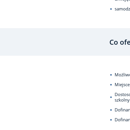
samodzi
Co of
Możliwo
Miejsce
Dostos
szkolny
Dofina
Dofina