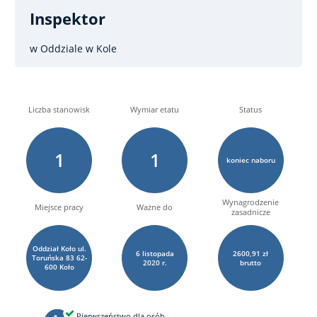
Inspektor
w Oddziale w Kole
Liczba stanowisk
Wymiar etatu
Status
1
1
koniec naboru
Wynagrodzenie
Miejsce pracy
Ważne do
zasadnicze
Oddział Koło ul.
6
listopada
2600,91 zł
Toruńska 83 62-
2020 r.
brutto
600 Koło
Pierwszeństwo dla osób