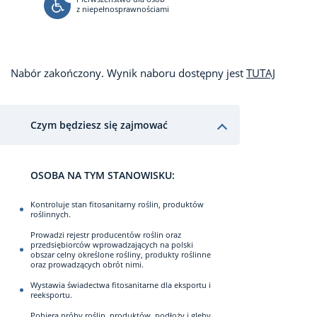
z niepełnosprawnościami
Nabór zakończony. Wynik naboru dostępny jest
TUTAJ
Czym będziesz się zajmować
OSOBA NA TYM STANOWISKU:
Kontroluje stan fitosanitarny roślin, produktów
roślinnych.
Prowadzi rejestr producentów roślin oraz
przedsiębiorców wprowadzających na polski
obszar celny określone rośliny, produkty roślinne
oraz prowadzących obrót nimi.
Wystawia świadectwa fitosanitarne dla eksportu i
reeksportu.
Pobiera próby roślin, produktów, podłoży i gleby