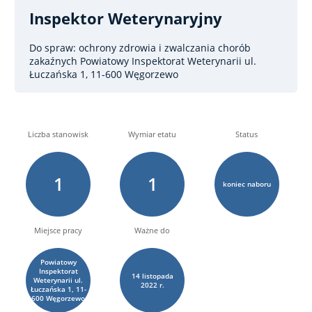
Inspektor Weterynaryjny
Do spraw: ochrony zdrowia i zwalczania chorób
zakaźnych
Powiatowy Inspektorat Weterynarii ul.
Łuczańska 1, 11-600 Węgorzewo
Liczba stanowisk
Wymiar etatu
Status
1
1
koniec naboru
Miejsce pracy
Ważne do
Powiatowy
Inspektorat
14
listopada
Weterynarii ul.
2022 r.
Łuczańska 1, 11-
600 Węgorzewo