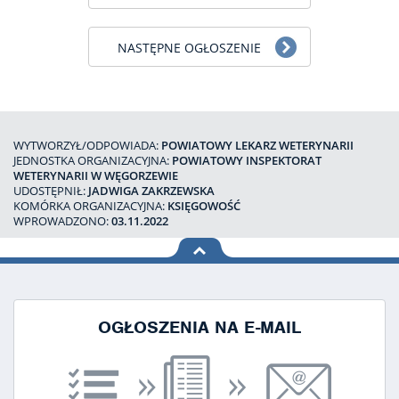
NASTĘPNE OGŁOSZENIE
WYTWORZYŁ/ODPOWIADA:
POWIATOWY LEKARZ WETERYNARII
JEDNOSTKA ORGANIZACYJNA:
POWIATOWY INSPEKTORAT
WETERYNARII W WĘGORZEWIE
UDOSTĘPNIŁ:
JADWIGA ZAKRZEWSKA
KOMÓRKA ORGANIZACYJNA:
KSIĘGOWOŚĆ
WPROWADZONO:
03.11.2022
na górę
strony
OGŁOSZENIA NA E-MAIL