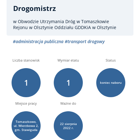
Drogomistrz
w Obwodzie Utrzymania Dróg w Tomaszkowie
Rejonu w Olsztynie Oddziału GDDKiA w Olsztynie
#administracja publiczna
#transport drogowy
Liczba stanowisk
Wymiar etatu
Status
1
1
koniec naboru
Miejsce pracy
Ważne do
Tomaszkowo,
22
sierpnia
ul. Wierzbowa 2,
2022 r.
gm. Stawiguda